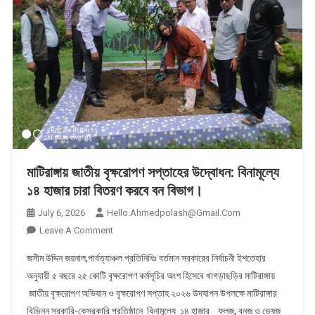
মাটিরাঙ্গায় জাতীয় বৃক্ষরোপণ সপ্তাহের উদ্বোধন: বিনামূল্যে
১৪ হাজার চারা বিতরণ করবে বন বিভাগ।
July 6, 2026
Hello.ahmedpolash@gmail.com
On
Leave A Comment
মাটিরাঙ্গায়
​জসীম উদ্দিন জয়নাল,পার্বত্যাঞ্চল প্রতিনিধিঃ বর্তমান সরকারের নির্বাচনী ইশতেহার
জাতীয়
অনুযায়ী ৫ বছরে ২৫ কোটি বৃক্ষরোপণ কর্মসূচির অংশ হিসেবে খাগড়াছড়ির মাটিরাঙ্গায়
বৃক্ষরোপণ
জাতীয় বৃক্ষরোপণ অভিযান ও বৃক্ষরোপণ সপ্তাহ ২০২৬ উদযাপন উপলক্ষে মাটিরাঙ্গার
সপ্তাহের
বিভিন্ন সরকারি-কেসরকারি প্রতিষ্ঠানে বিনামূল্যে ১৪ হাজার ফলজ, বনজ ও ভেষজ
উদ্বোধন: