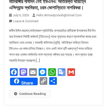
মাটিরাঙ্গায় দীর্ঘদিন নেই ইউএনও: অতিরিক্ত দায়িত্বে
এসিল্যান্ড স্থবিরতা, চরম ভোগান্তিতে নাগরিকরা।
July 6, 2026
Hello.ahmedpolash@gmail.com
On
Leave A Comment
মাটিরাঙ্গায়
জসীম উদ্দিন জয়নাল,পার্বত্যাঞ্চল প্রতিনিধিঃ খাগড়াছড়ির মাটিরাঙ্গা উপজেলায় দীর্ঘ দিন
দীর্ঘদিন
ধরে উপজেলা নির্বাহী কর্মকর্তা (ইউএনও) পদের শূন্যতার কারণে প্রশাসনিক কাজে চরম
নেই
স্থবিরতা নেমে এসেছে। সহকারী কমিশনার (ভূমি) অতিরিক্ত দায়িত্ব হিসেবে
ইউএনও:
ইউএনও-এর কাজ চালিয়ে নিচ্ছেন। তবে একই সাথে দুটি গুরুত্বপূর্ণ পদের দায়িত্ব
অতিরিক্ত
দায়িত্বে
পালন করা একজন কর্মকর্তার পক্ষে অত্যন্ত কষ্টকর হয়ে পড়েছে। ফলে ব্যাহত হচ্ছে
এসিল্যান্ড
সরকারি উন্নয়ন প্রকল্পের […]
স্থবিরতা,
Facebook
Mastodon
Email
Messenger
WhatsApp
Google
Gmail
চরম
ভোগান্তিতে
Translate
Copy
Share
নাগরিকরা।
Share
Link
Continue Reading