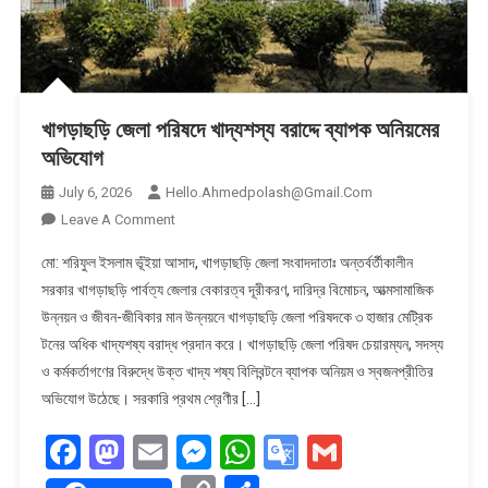
খাগড়াছড়ি জেলা পরিষদে খাদ্যশস্য বরাদ্দে ব্যাপক অনিয়মের
অভিযোগ
July 6, 2026
Hello.ahmedpolash@gmail.com
On
Leave A Comment
খাগড়াছড়ি
মো: শরিফুল ইসলাম ভূঁইয়া আসাদ, খাগড়াছড়ি জেলা সংবাদদাতাঃ অন্তর্বর্তীকালীন
জেলা
সরকার খাগড়াছড়ি পার্বত্য জেলার বেকারত্ব দূরীকরণ, দারিদ্র বিমোচন, আত্মসামাজিক
পরিষদে
উন্নয়ন ও জীবন-জীবিকার মান উন্নয়নে খাগড়াছড়ি জেলা পরিষদকে ৩ হাজার মেট্রিক
খাদ্যশস্য
টনের অধিক খাদ্যশষ্য বরাদ্ধ প্রদান করে। খাগড়াছড়ি জেলা পরিষদ চেয়ারম্যন, সদস্য
বরাদ্দে
ব্যাপক
ও কর্মকর্তাগণের বিরুদ্ধে উক্ত খাদ্য শষ্য বিলিবন্টনে ব্যাপক অনিয়ম ও স্বজনপ্রীতির
অনিয়মের
অভিযোগ উঠেছে। সরকারি প্রথম শ্রেণীর […]
অভিযোগ
Facebook
Mastodon
Email
Messenger
WhatsApp
Google
Gmail
Translate