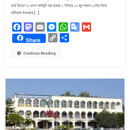
বিনামূল্যে
চারা বিতরণ ও রোপণ কর্মসূচি শুরু হয়েছে। ​শনিবার ১৩ জুন সকাল ১০টার দিকে
১৪
মাটিরাঙ্গা উপজেলা […]
হাজার
Facebook
Mastodon
Email
Messenger
WhatsApp
Google
Gmail
চারা
বিতরণ
Translate
Copy
Share
করবে
Share
Link
বন
বিভাগ।
Continue Reading