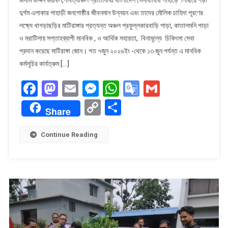
জোনের
দুর্গম এলাকার পাহাড়ী জনগোষ্ঠীর জীবনমান উন্নয়ন এবং তাদের মৌলিক চাহিদা পূরণের
উদ্যেগে
লক্ষ্যে খাগড়াছড়ির মাটিরাঙ্গার প্রত্যন্ত অঞ্চল প্রফুল্লকারবাড়ি পাড়া, কাতালমনি পাড়া
সপ্তাহব্যাপী
ও মরাটিলায় সপ্তাহব্যাপী মানবিক , ও আর্থিক সহায়তা, বিনামূল্যে চিকিৎসা সেবা
মানবিক
ও
প্রদান করেছে মাটিরাঙ্গা জোন। গত ৭জুন ২০২৬ইং -থেকে ১৩ জুন পর্যন্ত এ মানবিক
আর্থিক
কর্মসূচির কার্যত্রুম […]
সহায়তা,
Facebook
Mastodon
Email
Messenger
WhatsApp
Google
Gmail
বিনামূল্যে
চিকিৎসা
Translate
Copy
Share
সেবা
Share
Link
প্রদান।
Continue Reading