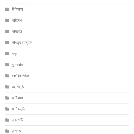
দীঘিনালা
পরিবেশ
পানছড়ি
পার্বত্য চট্টগ্রাম
বন্যা
বান্দরবান
ব্রেকিং নিউজ
মহালছড়ি
মাটিরাঙ্গা
মানিকছড়ি
রাঙামাটি
রামগড়