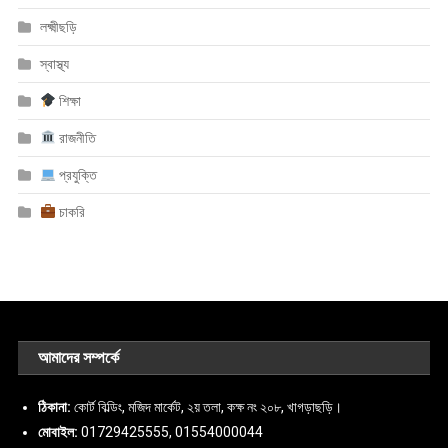
লক্ষ্মীছড়ি
স্বাস্থ্য
শিক্ষা
রাজনীতি
প্রযুক্তি
চাকরি
আমাদের সম্পর্কে
ঠিকানা:
কোর্ট বিল্ডিং, মজিদ মার্কেট, ২য় তলা, কক্ষ নং ২০৮, খাগড়াছড়ি।
মোবাইল:
01729425555, 01554000044