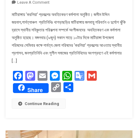
On
Leave A Comment
মাটিরাঙ্গায়
মাটিরাঙ্গায় ‘করলিয়া’ প্রকল্পের অবহিতকরণ কর্মশালা অনুষ্ঠিত। ​জসীম উদ্দিন
‘করলিয়া’
জয়নাল,পার্বত্যাঞ্চল প্রতিনিধিঃ খাগড়াছড়ির মাটিরাঙ্গায় জলবায়ু পরিবর্তন ও দুর্যোগ ঝুঁকি
প্রকল্পের
হ্রাসে স্থানীয় সহিঞ্চুতার পরিকল্পনা সম্পর্কে অংশীজনদের অবহিতকরণ এক কর্মশালা
অবহিতকরণ
অনুষ্ঠিত হয়েছে। মঙ্গলবার (৯জুন) সকাল সাড়ে ১০টার দিকে মাটিরাঙ্গা উপজেলা
কর্মশালা
অনুষ্ঠিত।
পরিষদের সেমিনার কক্ষে পার্বত্য জেলা পরিষদের ‘করলিয়া’ প্রকল্পের আওতায় স্থানীয়
প্রশাসন, জনপ্রতিনিধি এবং সুশীল সমাজের প্রতিনিধিদের অংশগ্রহণে এই কর্মশালার
[…]
Facebook
Mastodon
Email
Messenger
WhatsApp
Google
Gmail
Translate
Copy
Share
Share
Link
Continue Reading