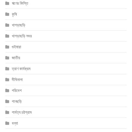
ঋণের কিস্তি
কৃষি
খাগড়াছড়ি
খাগড়াছড়ি সদর
গুইমারা
জাতীয়
ত্রাণ কার্যক্রম
দীঘিনালা
পরিবেশ
পানছড়ি
পার্বত্য চট্টগ্রাম
বন্যা