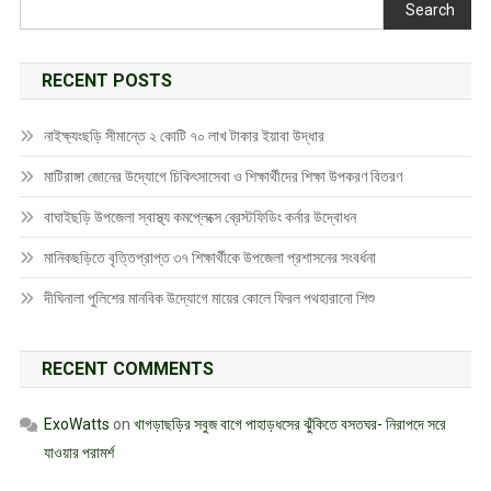
Search
RECENT POSTS
নাইক্ষ্যংছড়ি সীমান্তে ২ কোটি ৭০ লাখ টাকার ইয়াবা উদ্ধার
মাটিরাঙ্গা জোনের উদ্যোগে চিকিৎসাসেবা ও শিক্ষার্থীদের শিক্ষা উপকরণ বিতরণ
বাঘাইছড়ি উপজেলা স্বাস্থ্য কমপ্লেক্সে ব্রেস্টফিডিং কর্নার উদ্বোধন
মানিকছড়িতে বৃত্তিপ্রাপ্ত ৩৭ শিক্ষার্থীকে উপজেলা প্রশাসনের সংবর্ধনা
দীঘিনালা পুলিশের মানবিক উদ্যোগে মায়ের কোলে ফিরল পথহারানো শিশু
RECENT COMMENTS
ExoWatts
on
খাগড়াছড়ির সবুজ বাগে পাহাড়ধসের ঝুঁকিতে বসতঘর- নিরাপদে সরে
যাওয়ার পরামর্শ