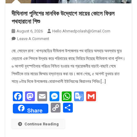
দীঘিনালা পুলিশের মানবিক উদ্যোগে মায়ের কোলে ফিরল
পথহারানো শিশু
August 6, 2026
Hello.ahmedpolash@gmail.com
On
Leave A Comment
দীঘিনালা
মো. সোহেল রানা : খাগড়াছড়ির দীঘিনালা উপজেলায় পথ হারিয়ে অসহায় অবস্থায় ঘুরে
পুলিশের
বেড়ানো এক শিশুকে উদ্ধার করে পরিবারের কাছে ফিরিয়ে দিয়েছে দীঘিনালা থানা পুলিশ।
মানবিক
৬ আগস্ট বৃহস্পতিবার পরিচয় নিশ্চিত হওয়ার পর প্রয়োজনীয় যাচাই-বাছাই শেষে
উদ্যোগে
শিশুটিকে তার মায়ের জিম্মায় হস্তান্তর করা হয়। জানা গেছে, ৫ আগস্ট বুধবার রাত
মায়ের
কোলে
সাড়ে ৮টার দিকে উপজেলার বোয়ালখালী ইউনিয়নের জিয়ানগর শিবির […]
ফিরল
Facebook
Mastodon
Email
Messenger
WhatsApp
Google
Gmail
পথহারানো
শিশু
Translate
Copy
Share
Share
Link
Continue Reading