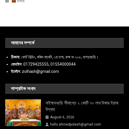
চাকরি
আমাদের সম্পর্কে
ঠিকানা:
কোর্ট বিল্ডিং, মজিদ মার্কেট, ২য় তলা, কক্ষ নং ২০৮, খাগড়াছড়ি।
মোবাইল:
01729425555, 01554000044
ইমেইল:
zolhash@gmail.com
সাম্প্রতিক সংবাদ
নাইক্ষ্যংছড়ি সীমান্তে ২ কোটি ৭০ লাখ টাকার ইয়াবা
উদ্ধার
August 6, 2026
hello.ahmedpolash@gmail.com