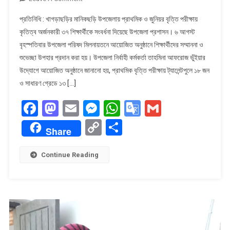
মানিকছড়িতে
প্রতিনিধি : খাগড়াছড়ির মানিকছড়ি উপজেলায় প্রাথমিক ও জুনিয়র বৃত্তি পরীক্ষায়
বৃত্তিপ্রাপ্ত
কৃতিত্ব অর্জনকারী ৩৭ শিক্ষার্থীকে সংবর্ধনা দিয়েছে উপজেলা প্রশাসন। ৬ আগস্ট
৩৭
বৃহস্পতিবার উপজেলা পরিষদ মিলনায়তনে আয়োজিত অনুষ্ঠানে শিক্ষার্থীদের সম্মাননা ও
শিক্ষার্থীকে
শুভেচ্ছা উপহার প্রদান করা হয়। উপজেলা নির্বাহী কর্মকর্তা তাহমিনা আফরোজ ভুঁইয়ার
উপজেলা
প্রশাসনের
উদ্যোগে আয়োজিত অনুষ্ঠানে জানানো হয়, প্রাথমিক বৃত্তি পরীক্ষায় ট্যালেন্টপুলে ১৮ জন
সংবর্ধনা
ও সাধারণ গ্রেডে ১৩ […]
Facebook
Mastodon
Email
Messenger
WhatsApp
Google
Gmail
Translate
Copy
Share
Share
Link
Continue Reading