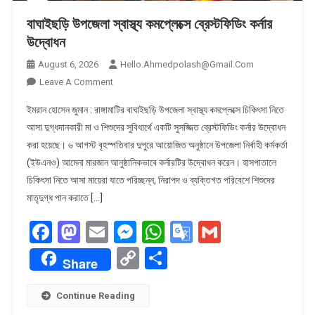
বাঘাইছড়ি উপজেলা স্বাস্থ্য কমপ্লেক্সে ব্রেস্টফিডিং কর্নার
উদ্বোধন
August 6, 2026
Hello.ahmedpolash@gmail.com
On
Leave A Comment
বাঘাইছড়ি
ইমরান হোসেন জুমান : রাঙ্গামাটির বাঘাইছড়ি উপজেলা স্বাস্থ্য কমপ্লেক্সে চিকিৎসা নিতে
উপজেলা
আসা দুগ্ধদানকারী মা ও শিশুদের সুবিধার্থে একটি সুসজ্জিত ব্রেস্টফিডিং কর্নার উদ্বোধন
স্বাস্থ্য
করা হয়েছে। ৬ আগস্ট বৃহস্পতিবার দুপুরে আয়োজিত অনুষ্ঠানে উপজেলা নির্বাহী কর্মকর্তা
কমপ্লেক্সে
(ইউএনও) আমেনা মারজান আনুষ্ঠানিকভাবে কর্নারটির উদ্বোধন করেন। হাসপাতালে
ব্রেস্টফিডিং
কর্নার
চিকিৎসা নিতে আসা মায়েরা যাতে পরিচ্ছন্ন, নিরাপদ ও ব্যক্তিগত পরিবেশে শিশুদের
উদ্বোধন
মাতৃদুগ্ধ পান করাতে […]
Facebook
Mastodon
Email
Messenger
WhatsApp
Google
Gmail
Translate
Copy
Share
Share
Link
Continue Reading