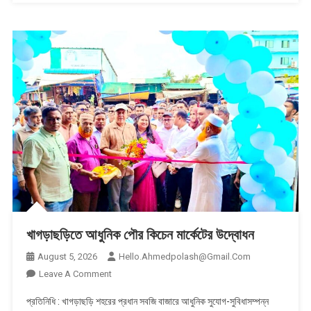
খাগড়াছড়িতে আধুনিক পৌর কিচেন মার্কেটের উদ্বোধন
August 5, 2026
Hello.ahmedpolash@gmail.com
On
Leave A Comment
খাগড়াছড়িতে
প্রতিনিধি : খাগড়াছড়ি শহরের প্রধান সবজি বাজারে আধুনিক সুযোগ-সুবিধাসম্পন্ন
আধুনিক