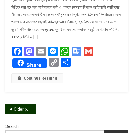
গণঅভ্যুত্থানের
নিশ্চিত করা হবে বলে জানিয়েছেন ভূমি ও পার্বত্য চট্টগ্রাম বিষয়ক প্রতিমন্ত্রী ব্যারিস্টার
অপরাধীদের
মীর মোহাম্মদ হেলাল উদ্দীন। ৫ আগস্ট বুধবার চট্টগ্রাম জেলা শিল্পকলা মিলনায়তনে জেলা
বিচার
প্রশাসনের আয়োজনে জুলাই গণঅভ্যুত্থান দিবস-২০২৬ উপলক্ষে আলোচনা সভা ও
দেশেই
হবে
জুলাই শহীদ পরিবারের সদস্য এবং জুলাই যোদ্ধাদের সম্মাননা অনুষ্ঠানে প্রধান অতিথির
বলে
বক্তব্যে তিনি এ […]
জানালেন
Facebook
Mastodon
Email
Messenger
WhatsApp
Google
Gmail
প্রতিমন্ত্রী
মীর
Translate
Copy
Share
হেলাল
Share
Link
Continue Reading
Posts
Older posts
navigation
Search