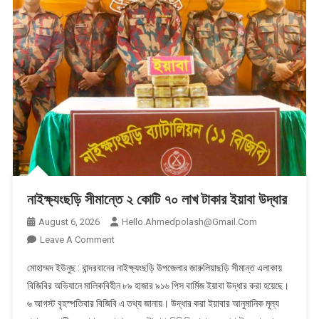
নাইক্ষ্যংছড়ি সীমান্তে ২ কোটি ৭০ লাখ টাকার ইয়াবা উদ্ধার
August 6, 2026
Hello.ahmedpolash@gmail.com
On
Leave A Comment
নাইক্ষ্যংছড়ি
মোহাম্মদ ইউনুছ : বান্দরবানের নাইক্ষ্যংছড়ি উপজেলার জারুলিয়াছড়ি সীমান্ত এলাকায়
সীমান্তে
বিজিবির অভিযানে মালিকবিহীন ৮৯ হাজার ৯১৬ পিস বার্মিজ ইয়াবা উদ্ধার করা হয়েছে।
২
৬ আগস্ট বৃহস্পতিবার বিজিবি এ তথ্য জানায়। উদ্ধার করা ইয়াবার আনুমানিক মূল্য
কোটি