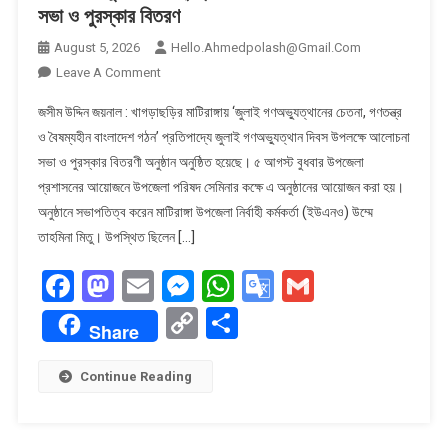
সভা ও পুরস্কার বিতরণ
August 5, 2026
Hello.ahmedpolash@gmail.com
On
Leave A Comment
মাটিরাঙ্গায়
জসীম উদ্দিন জয়নাল : খাগড়াছড়ির মাটিরাঙ্গায় ‘জুলাই গণঅভ্যুত্থানের চেতনা, গণতন্ত্র
জুলাই
ও বৈষম্যহীন বাংলাদেশ গঠন’ প্রতিপাদ্যে জুলাই গণঅভ্যুত্থান দিবস উপলক্ষে আলোচনা
গণঅভ্যুত্থান
সভা ও পুরস্কার বিতরণী অনুষ্ঠান অনুষ্ঠিত হয়েছে। ৫ আগস্ট বুধবার উপজেলা
দিবস
প্রশাসনের আয়োজনে উপজেলা পরিষদ সেমিনার কক্ষে এ অনুষ্ঠানের আয়োজন করা হয়।
উপলক্ষে
আলোচনা
অনুষ্ঠানে সভাপতিত্ব করেন মাটিরাঙ্গা উপজেলা নির্বাহী কর্মকর্তা (ইউএনও) উম্মে
সভা
তাহমিনা মিতু। উপস্থিত ছিলেন […]
ও
Facebook
Mastodon
Email
Messenger
WhatsApp
Google
Gmail
পুরস্কার
বিতরণ
Translate
Copy
Share
Share
Link
Continue Reading