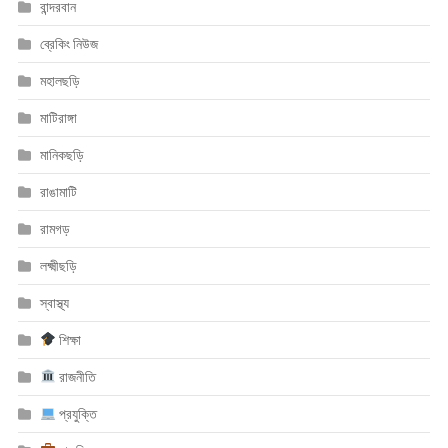
বান্দরবান
ব্রেকিং নিউজ
মহালছড়ি
মাটিরাঙ্গা
মানিকছড়ি
রাঙামাটি
রামগড়
লক্ষ্মীছড়ি
স্বাস্থ্য
শিক্ষা
রাজনীতি
প্রযুক্তি