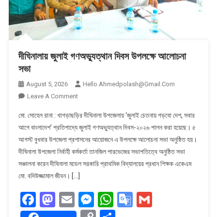
দীঘিনালায় জুলাই গণঅভ্যুত্থান দিবস উপলক্ষে আলোচনা
সভা
August 5, 2026
Hello.ahmedpolash@gmail.com
On
Leave A Comment
দীঘিনালায়
মো. সোহেল রানা : খাগড়াছড়ির দীঘিনালা উপজেলায় ‘জুলাই চেতনায় গড়বো দেশ, সবার
জুলাই
আগে বাংলাদেশ’ প্রতিপাদ্যে জুলাই গণঅভ্যুত্থান দিবস-২০২৬ পালন করা হয়েছে। ৫
গণঅভ্যুত্থান
আগস্ট বুধবার উপজেলা প্রশাসনের আয়োজনে এ উপলক্ষে আলোচনা সভা অনুষ্ঠিত হয়।
দিবস
দীঘিনালা উপজেলা নির্বাহী কর্মকর্তা তানজিল পারভেজের সভাপতিত্বে অনুষ্ঠিত সভা
উপলক্ষে
আলোচনা
সঞ্চালনা করেন দীঘিনালা মডেল সরকারি প্রাথমিক বিদ্যালয়ের প্রধান শিক্ষক একেএম
সভা
মো. বদিউজ্জামাল জীবন। […]
Facebook
Mastodon
Email
Messenger
WhatsApp
Google
Gmail
Translate