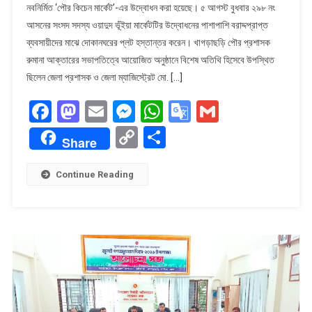
নবনির্মিত ‘পৌর কিচেন মার্কেট’-এর উদ্বোধন করা হয়েছে। ৫ আগস্ট বুধবার ২৯৮ নং
পৌর
আসনের সংসদ সদস্য ওয়াদুদ ভূঁইয়া মার্কেটটির উদ্বোধনের পাশাপাশি বরাদ্দপ্রাপ্ত
কিচেন
ব্যবসায়ীদের মাঝে দোকানঘরের প্লট হস্তান্তর করেন। খাগড়াছড়ি পৌর প্রশাসক
মার্কেটের
উদ্বোধন
রুমানা আক্তারের সভাপতিত্বে আয়োজিত অনুষ্ঠানে বিশেষ অতিথি হিসেবে উপস্থিত
ছিলেন জেলা প্রশাসক ও জেলা ম্যাজিস্ট্রেট মো. […]
Facebook
Mastodon
Email
Messenger
WhatsApp
Google
Gmail
Translate
Copy
Share
Share
Link
Continue Reading