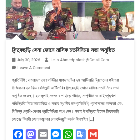
সিন্দুকছড়ি সেনা জোনে মাসিক মতবিনিময় সভা অনুষ্ঠিত
July 30, 2026
Hello.ahmedpolash@gmail.com
On
Leave A Comment
সিন্দুকছড়ি
প্রতিনিধি : বাংলাদেশ সেনাবাহিনীর খাগড়াছড়ির ২৪ আর্টিলারি ব্রিগেডের গুইমারা
সেনা
রিজিয়নের ২০ ফিল্ড রেজিমেন্ট আর্টিলারির সিন্দুকছড়ি জোনে মাসিক মতবিনিময় সভা
জোনে
অনুষ্ঠিত হয়েছে। ২৮ জুলাই মঙ্গলবার পাহাড়ে শান্তি, সম্প্রীতি ও আইনশৃঙ্খলা
মাসিক
পরিস্থিতি নিয়ে আয়োজিত এ সভায় স্থানীয় জনপ্রতিনিধি, প্রশাসনের কর্মকর্তা এবং
মতবিনিময়
সভা
বিভিন্ন শ্রেণি-পেশার প্রতিনিধিরা অংশ নেন। সভায় উপস্থিত ছিলেন সিন্দুকছড়ি
অনুষ্ঠিত
জোনের বিদায়ী জোন কমান্ডার লেফটেন্যান্ট কর্নেল ইসমাইল […]
Facebook
Mastodon
Email
Messenger
WhatsApp
Google
Gmail