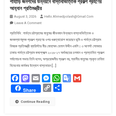
পাহাড়ি জনপদের উন্নয়নে বাস্তবভিত্তিক প্রকল্প গ্রহণের
আহ্বান প্রতিমন্ত্রীর
August 3, 2026
Hello.ahmedpolash@gmail.com
On
Leave A Comment
পাহাড়ি
প্রতিনিধি : পার্বত্য চট্টগ্রামের মানুষের জীবনমান উন্নয়নে বাস্তবভিত্তিক ও
জনপদের
জনকল্যাণমূলক প্রকল্প গ্রহণের ওপর গুরুত্বারোপ করেছেন ভূমি ও পার্বত্য চট্টগ্রাম
উন্নয়নে
বিষয়ক প্রতিমন্ত্রী ব্যারিস্টার মীর মোহাম্মদ হেলাল উদ্দীন এমপি। ৩ আগস্ট সোমবার
বাস্তবভিত্তিক
ঢাকার পার্বত্য চট্টগ্রাম কমপ্লেক্সে ২০২৬-২৭ অর্থবছরের চলমান ও প্রস্তাবিত প্রকল্প
প্রকল্প
গ্রহণের
পর্যালোচনা সভায় তিনি বলেন, অপ্রয়োজনীয় প্রকল্প নয়, স্থানীয় মানুষের প্রকৃত চাহিদা
আহ্বান
বিবেচনায় কার্যকর উদ্যোগ বাস্তবায়ন […]
প্রতিমন্ত্রীর
Facebook
Mastodon
Email
Messenger
WhatsApp
Google
Gmail
Translate
Copy
Share
Share
Link
Continue Reading