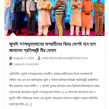
জুলাই গণঅভ্যুত্থানের অপরাধীদের বিচার দেশেই হবে বলে
জানালেন প্রতিমন্ত্রী মীর হেলাল
August 5, 2026
Hello.ahmedpolash@gmail.com
On
Leave A Comment
জুলাই
প্রতিনিধি: জুলাই গণঅভ্যুত্থানে সংঘটিত অপরাধে জড়িতদের বিচার বাংলাদেশেই
গণঅভ্যুত্থানের
নিশ্চিত করা হবে বলে জানিয়েছেন ভূমি ও পার্বত্য চট্টগ্রাম বিষয়ক প্রতিমন্ত্রী ব্যারিস্টার
অপরাধীদের
মীর মোহাম্মদ হেলাল উদ্দীন। ৫ আগস্ট বুধবার চট্টগ্রাম জেলা শিল্পকলা মিলনায়তনে জেলা
বিচার
প্রশাসনের আয়োজনে জুলাই গণঅভ্যুত্থান দিবস-২০২৬ উপলক্ষে আলোচনা সভা ও
দেশেই
হবে
জুলাই শহীদ পরিবারের সদস্য এবং জুলাই যোদ্ধাদের সম্মাননা অনুষ্ঠানে প্রধান অতিথির
বলে
বক্তব্যে তিনি এ […]
জানালেন