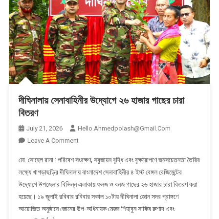
দীঘিনালায় সেনাবাহিনীর উদ্যোগে ২৬ হাজার গাছের চারা
বিতরণ
July 21, 2026
Hello.ahmedpolash@gmail.com
On
Leave A Comment
দীঘিনালায়
মো. সোহেল রানা : পরিবেশ সংরক্ষণ, সবুজায়ন বৃদ্ধি এবং বৃক্ষরোপণে জনসচেতনতা তৈরির
সেনাবাহিনীর
লক্ষ্যে খাগড়াছড়ির দীঘিনালায় বাংলাদেশ সেনাবাহিনীর ৪ ইস্ট বেঙ্গল রেজিমেন্টের
উদ্যোগে
উদ্যোগে উপজেলার বিভিন্ন এলাকায় ফলজ ও বনজ গাছের ২৬ হাজার চারা বিতরণ করা
২৬
হয়েছে। ১৯ জুলাই রবিবার রবিবার সকাল ১০টায় দীঘিনালা জোন সদর প্রাঙ্গণে
হাজার
গাছের
আয়োজিত অনুষ্ঠানে জোনের উপ-অধিনায়ক মেজর শিহাবুন সাকিব রুশাদ এবং
চারা