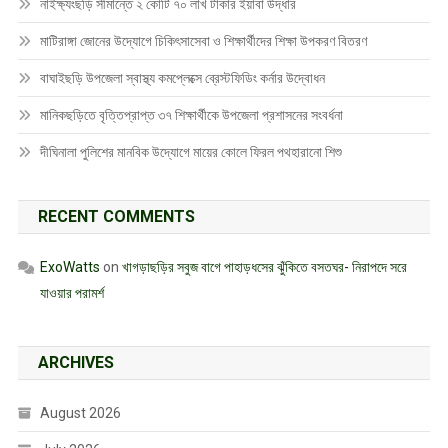
নাইক্ষ্যংছড়ি সীমান্তে ২ কোটি ৭০ লাখ টাকার ইয়াবা উদ্ধার
মাটিরাঙ্গা জোনের উদ্যোগে চিকিৎসাসেবা ও শিক্ষার্থীদের শিক্ষা উপকরণ বিতরণ
বাঘাইছড়ি উপজেলা স্বাস্থ্য কমপ্লেক্সে ব্রেস্টফিডিং কর্নার উদ্বোধন
মানিকছড়িতে বৃত্তিপ্রাপ্ত ৩৭ শিক্ষার্থীকে উপজেলা প্রশাসনের সংবর্ধনা
দীঘিনালা পুলিশের মানবিক উদ্যোগে মায়ের কোলে ফিরল পথহারানো শিশু
RECENT COMMENTS
ExoWatts
on
খাগড়াছড়ির সবুজ বাগে পাহাড়ধসের ঝুঁকিতে বসতঘর- নিরাপদে সরে
যাওয়ার পরামর্শ
ARCHIVES
August 2026