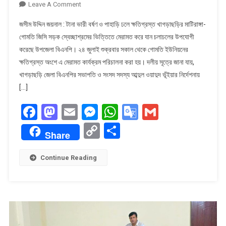
On
Leave A Comment
টানা
জসীম উদ্দিন জয়নাল : টানা ভারী বর্ষণ ও পাহাড়ি ঢলে ক্ষতিগ্রস্ত খাগড়াছড়ির মাটিরাঙ্গা-
বর্ষণে
গোমতি জিসি সড়ক স্বেচ্ছাশ্রমের ভিত্তিতে মেরামত করে যান চলাচলের উপযোগী
ক্ষতিগ্রস্ত
করেছে উপজেলা বিএনপি। ২৪ জুলাই শুক্রবার সকাল থেকে গোমতি ইউনিয়নের
মাটিরাঙ্গা-
ক্ষতিগ্রস্ত অংশে এ মেরামত কার্যক্রম পরিচালনা করা হয়। দলীয় সূত্রে জানা যায়,
গোমতি
সড়ক
খাগড়াছড়ি জেলা বিএনপির সভাপতি ও সংসদ সদস্য আব্দুল ওয়াদুদ ভূঁইয়ার নির্দেশনায়
মেরামতে
[…]
বিএনপির
Facebook
Mastodon
Email
Messenger
WhatsApp
Google
Gmail
স্বেচ্ছাশ্রম
Translate
Copy
Share
Share
Link
Continue Reading