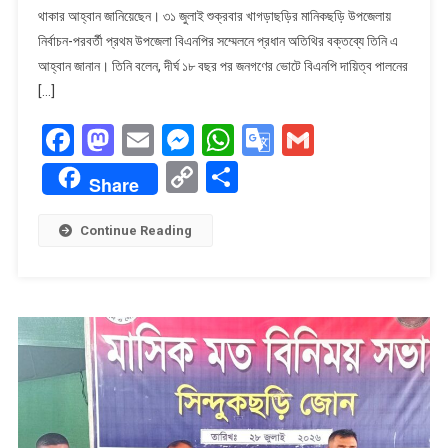
থাকার আহ্বান জানিয়েছেন। ৩১ জুলাই শুক্রবার খাগড়াছড়ির মানিকছড়ি উপজেলায়
থেকে
নির্বাচন-পরবর্তী প্রথম উপজেলা বিএনপির সম্মেলনে প্রধান অতিথির বক্তব্যে তিনি এ
দূরে
থাকার
আহ্বান জানান। তিনি বলেন, দীর্ঘ ১৮ বছর পর জনগণের ভোটে বিএনপি দায়িত্ব পালনের
আহ্বান
[…]
ওয়াদুদ
Facebook
Mastodon
Email
Messenger
WhatsApp
Google
Gmail
ভূঁইয়ার
Translate
Copy
Share
Share
Link
Continue Reading