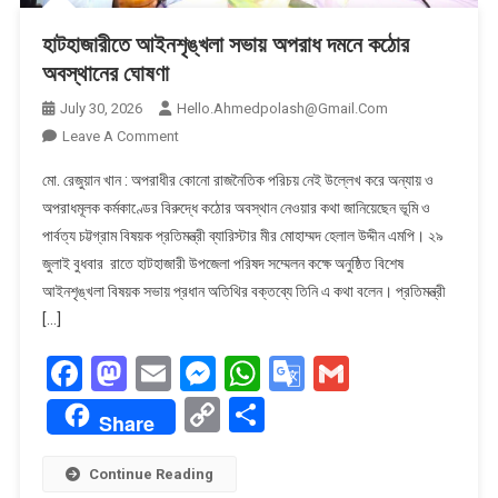
হাটহাজারীতে আইনশৃঙ্খলা সভায় অপরাধ দমনে কঠোর
অবস্থানের ঘোষণা
July 30, 2026
Hello.ahmedpolash@gmail.com
On
Leave A Comment
হাটহাজারীতে
মো. রেজুয়ান খান : অপরাধীর কোনো রাজনৈতিক পরিচয় নেই উল্লেখ করে অন্যায় ও
আইনশৃঙ্খলা
অপরাধমূলক কর্মকাণ্ডের বিরুদ্ধে কঠোর অবস্থান নেওয়ার কথা জানিয়েছেন ভূমি ও
সভায়
পার্বত্য চট্টগ্রাম বিষয়ক প্রতিমন্ত্রী ব্যারিস্টার মীর মোহাম্মদ হেলাল উদ্দীন এমপি। ২৯
অপরাধ
জুলাই বুধবার রাতে হাটহাজারী উপজেলা পরিষদ সম্মেলন কক্ষে অনুষ্ঠিত বিশেষ
দমনে
কঠোর
আইনশৃঙ্খলা বিষয়ক সভায় প্রধান অতিথির বক্তব্যে তিনি এ কথা বলেন। প্রতিমন্ত্রী
অবস্থানের
[…]
ঘোষণা
Facebook
Mastodon
Email
Messenger
WhatsApp
Google
Gmail
Translate
Copy
Share
Share
Link
Continue Reading