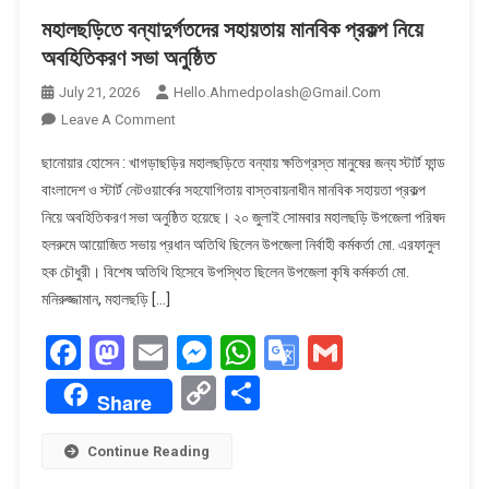
মহালছড়িতে বন্যাদুর্গতদের সহায়তায় মানবিক প্রকল্প নিয়ে
অবহিতিকরণ সভা অনুষ্ঠিত
July 21, 2026
Hello.ahmedpolash@gmail.com
On
Leave A Comment
মহালছড়িতে
ছানোয়ার হোসেন : খাগড়াছড়ির মহালছড়িতে বন্যায় ক্ষতিগ্রস্ত মানুষের জন্য স্টার্ট ফান্ড
বন্যাদুর্গতদের
বাংলাদেশ ও স্টার্ট নেটওয়ার্কের সহযোগিতায় বাস্তবায়নাধীন মানবিক সহায়তা প্রকল্প
সহায়তায়
নিয়ে অবহিতিকরণ সভা অনুষ্ঠিত হয়েছে। ২০ জুলাই সোমবার মহালছড়ি উপজেলা পরিষদ
মানবিক
হলরুমে আয়োজিত সভায় প্রধান অতিথি ছিলেন উপজেলা নির্বাহী কর্মকর্তা মো. এরফানুল
প্রকল্প
নিয়ে
হক চৌধুরী। বিশেষ অতিথি হিসেবে উপস্থিত ছিলেন উপজেলা কৃষি কর্মকর্তা মো.
অবহিতিকরণ
মনিরুজ্জামান, মহালছড়ি […]
সভা
Facebook
Mastodon
Email
Messenger
WhatsApp
Google
Gmail
অনুষ্ঠিত
Translate
Copy
Share
Share
Link
Continue Reading