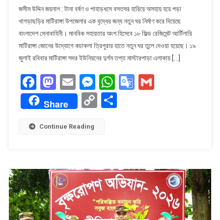
মাটিরাঙ্গায়
জসীম উদ্দিন জয়নাল : টানা বর্ষণ ও পাহাড়ধসে বসতঘর হারিয়ে অসহায় হয়ে পড়া
পাহাড়ধসে
খাগড়াছড়ির মাটিরাঙ্গা উপজেলার এক বৃদ্ধের জন্য নতুন ঘর নির্মাণ করে দিয়েছে
ঘরহারা
বাংলাদেশ সেনাবাহিনী। মানবিক সহায়তার অংশ হিসেবে ১৮ ফিল্ড রেজিমেন্ট আর্টিলারি
বৃদ্ধকে
মাটিরাঙ্গা জোনের উদ্যোগে কচাকলা ত্রিপুরার হাতে নতুন ঘর তুলে দেওয়া হয়েছে। ১৯
নতুন
ঘর
জুলাই রবিবার মাটিরাঙ্গা সদর ইউনিয়নের দুর্গম তপ্ত মাস্টারপাড়া এলাকায় […]
উপহার
Facebook
Mastodon
Email
Messenger
WhatsApp
Google
Gmail
দিল
সেনাবাহিনী
Translate
Copy
Share
Share
Link
Continue Reading