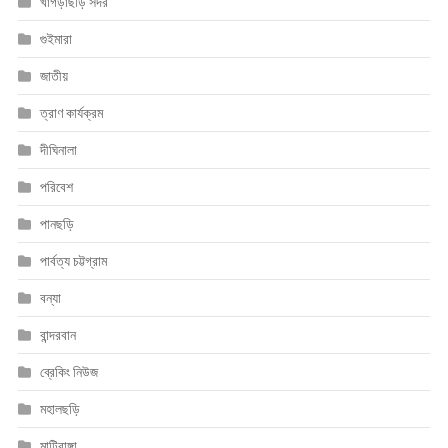
খাগড়াছড়ি সদর
গুইমারা
জাতীয়
ত্রাণ কার্যক্রম
দীঘিনালা
পরিবেশ
পানছড়ি
পার্বত্য চট্টগ্রাম
বন্যা
বান্দরবান
ব্রেকিং নিউজ
মহালছড়ি
মাটিরাঙ্গা