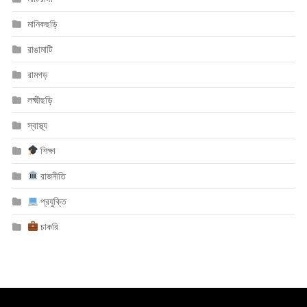
মানিকছড়ি
রাঙামাটি
রামগড়
লক্ষ্মীছড়ি
স্বাস্থ্য
শিক্ষা
রাজনীতি
প্রযুক্তি
চাকরি