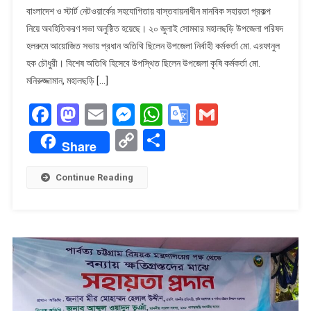
বাংলাদেশ ও স্টার্ট নেটওয়ার্কের সহযোগিতায় বাস্তবায়নাধীন মানবিক সহায়তা প্রকল্প
সহায়তায়
নিয়ে অবহিতিকরণ সভা অনুষ্ঠিত হয়েছে। ২০ জুলাই সোমবার মহালছড়ি উপজেলা পরিষদ
মানবিক
হলরুমে আয়োজিত সভায় প্রধান অতিথি ছিলেন উপজেলা নির্বাহী কর্মকর্তা মো. এরফানুল
প্রকল্প
নিয়ে
হক চৌধুরী। বিশেষ অতিথি হিসেবে উপস্থিত ছিলেন উপজেলা কৃষি কর্মকর্তা মো.
অবহিতিকরণ
মনিরুজ্জামান, মহালছড়ি […]
সভা
Facebook
Mastodon
Email
Messenger
WhatsApp
Google
Gmail
অনুষ্ঠিত
Translate
Copy
Share
Share
Link
Continue Reading