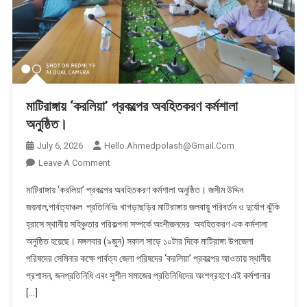
মাটিরাঙ্গায় ‘করলিয়া’ প্রকল্পের অবহিতকরণ কর্মশালা
অনুষ্ঠিত।
July 6, 2026
Hello.ahmedpolash@gmail.com
On
Leave A Comment
মাটিরাঙ্গায়
মাটিরাঙ্গায় ‘করলিয়া’ প্রকল্পের অবহিতকরণ কর্মশালা অনুষ্ঠিত। ​জসীম উদ্দিন
‘করলিয়া’
জয়নাল,পার্বত্যাঞ্চল প্রতিনিধিঃ খাগড়াছড়ির মাটিরাঙ্গায় জলবায়ু পরিবর্তন ও দুর্যোগ ঝুঁকি
প্রকল্পের
হ্রাসে স্থানীয় সহিঞ্চুতার পরিকল্পনা সম্পর্কে অংশীজনদের অবহিতকরণ এক কর্মশালা
অবহিতকরণ
অনুষ্ঠিত হয়েছে। মঙ্গলবার (৯জুন) সকাল সাড়ে ১০টার দিকে মাটিরাঙ্গা উপজেলা
কর্মশালা
অনুষ্ঠিত।
পরিষদের সেমিনার কক্ষে পার্বত্য জেলা পরিষদের ‘করলিয়া’ প্রকল্পের আওতায় স্থানীয়
প্রশাসন, জনপ্রতিনিধি এবং সুশীল সমাজের প্রতিনিধিদের অংশগ্রহণে এই কর্মশালার
[…]