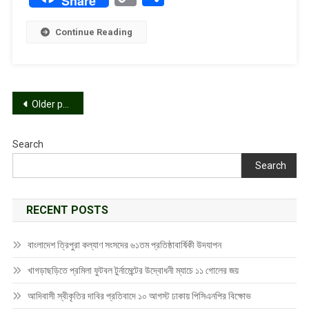
Share
Link
প্রদান।
Continue Reading
Posts
Older posts
navigation
Search
Search
RECENT POSTS
বাংলাদেশ ত্রিপুরা কল্যাণ সংসদের ৬১তম প্রতিষ্ঠাবার্ষিকী উদযাপন
খাগড়াছড়িতে প্রমিলা ফুটবল টুর্নামেন্টের উদ্বোধনী ম্যাচে ১১ গোলের জয়
আদিবাসী স্বীকৃতির দাবির প্রতিবাদে ১০ আগস্ট ঢাকায় পিসিএনপির বিক্ষোভ