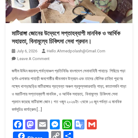
মাটিরাঙ্গা জোনের উদ্যেগে সপ্তাহব্যাপী মানবিক ও আর্থিক
সহায়তা, বিনামূল্যে চিকিৎসা সেবা প্রদান।
July 6, 2026
Hello.ahmedpolash@gmail.com
On
Leave A Comment
মাটিরাঙ্গা
জসীম উদ্দিন জয়নাল,পার্বত্যাঞ্চল প্রতিনিধিঃ বাংলাদেশ সেনাবাহিনী পাহাড়ে পিছিয়ে পড়া
জোনের
দুর্গম এলাকার পাহাড়ী জনগোষ্ঠীর জীবনমান উন্নয়ন এবং তাদের মৌলিক চাহিদা পূরণের
উদ্যেগে
লক্ষ্যে খাগড়াছড়ির মাটিরাঙ্গার প্রত্যন্ত অঞ্চল প্রফুল্লকারবাড়ি পাড়া, কাতালমনি পাড়া
সপ্তাহব্যাপী
ও মরাটিলায় সপ্তাহব্যাপী মানবিক , ও আর্থিক সহায়তা, বিনামূল্যে চিকিৎসা সেবা
মানবিক
ও
প্রদান করেছে মাটিরাঙ্গা জোন। গত ৭জুন ২০২৬ইং -থেকে ১৩ জুন পর্যন্ত এ মানবিক
আর্থিক
কর্মসূচির কার্যত্রুম […]
সহায়তা,
Facebook
Mastodon
Email
Messenger
WhatsApp
Google
Gmail
বিনামূল্যে
চিকিৎসা
Translate
Copy
Share
সেবা