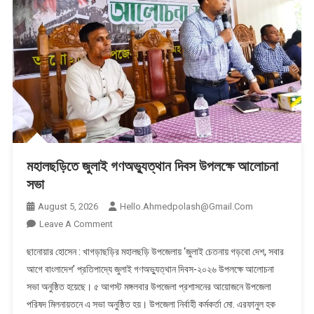
মহালছড়িতে জুলাই গণঅভ্যুত্থান দিবস উপলক্ষে আলোচনা
সভা
August 5, 2026
Hello.ahmedpolash@gmail.com
On
Leave A Comment
মহালছড়িতে
ছানোয়ার হোসেন : খাগড়াছড়ির মহালছড়ি উপজেলায় ‘জুলাই চেতনায় গড়বো দেশ, সবার
জুলাই
আগে বাংলাদেশ’ প্রতিপাদ্যে জুলাই গণঅভ্যুত্থান দিবস-২০২৬ উপলক্ষে আলোচনা
গণঅভ্যুত্থান
সভা অনুষ্ঠিত হয়েছে। ৫ আগস্ট মঙ্গলবার উপজেলা প্রশাসনের আয়োজনে উপজেলা
দিবস
পরিষদ মিলনায়তনে এ সভা অনুষ্ঠিত হয়। উপজেলা নির্বাহী কর্মকর্তা মো. এরফানুল হক
উপলক্ষে