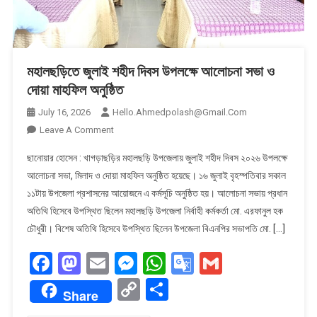
মহালছড়িতে জুলাই শহীদ দিবস উপলক্ষে আলোচনা সভা ও
দোয়া মাহফিল অনুষ্ঠিত
July 16, 2026
Hello.ahmedpolash@gmail.com
On
Leave A Comment
মহালছড়িতে
ছানোয়ার হোসেন : খাগড়াছড়ির মহালছড়ি উপজেলায় জুলাই শহীদ দিবস ২০২৬ উপলক্ষে
জুলাই
আলোচনা সভা, মিলাদ ও দোয়া মাহফিল অনুষ্ঠিত হয়েছে। ১৬ জুলাই বৃহস্পতিবার সকাল
শহীদ
১১টায় উপজেলা প্রশাসনের আয়োজনে এ কর্মসূচি অনুষ্ঠিত হয়। আলোচনা সভায় প্রধান
দিবস
অতিথি হিসেবে উপস্থিত ছিলেন মহালছড়ি উপজেলা নির্বাহী কর্মকর্তা মো. এরফানুল হক
উপলক্ষে
আলোচনা
চৌধুরী। বিশেষ অতিথি হিসেবে উপস্থিত ছিলেন উপজেলা বিএনপির সভাপতি মো. […]
সভা
Facebook
Mastodon
Email
Messenger
WhatsApp
Google
Gmail
ও
দোয়া
Translate
Copy
Share
Share
মাহফিল
Link
অনুষ্ঠিত