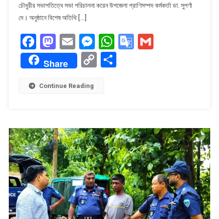
আলোচনা
চৌধুরীর সভাপতিত্বে সভা পরিচালনা করেন উপজেলা প্রাণিসম্পদ কর্মকর্তা ডা. সুপর্ণা
সভা
দে। অনুষ্ঠানে বিশেষ অতিথি […]
Facebook
Mastodon
Email
Messenger
WhatsApp
Google
Gmail
Translate
Copy
Share
Share
Link
Continue Reading