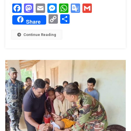
Facebook
Mastodon
Email
Messenger
WhatsApp
Google
Gmail
Translate
Copy
Share
Share
Link
Continue Reading