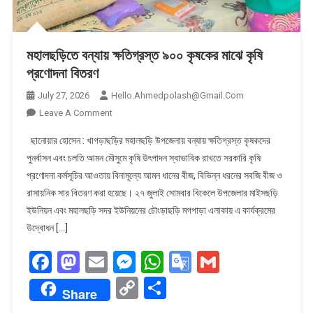
মহালছড়িতে বন্যায় ক্ষতিগ্রস্ত ৯০০ কৃষকের মাঝে কৃষি
প্রণোদনা বিতরণ
July 27, 2026
Hello.ahmedpolash@gmail.com
On
Leave A Comment
মহালছড়িতে
ছানোয়ার হোসেন : খাগড়াছড়ির মহালছড়ি উপজেলায় বন্যায় ক্ষতিগ্রস্ত কৃষকদের
বন্যায়
পুনর্বাসন এবং চলতি আমন মৌসুমে কৃষি উৎপাদন স্বাভাবিক রাখতে সরকারি কৃষি
ক্ষতিগ্রস্ত
প্রণোদনা কর্মসূচির আওতায় বিনামূল্যে আমন ধানের বীজ, বিভিন্ন ধরনের সবজি বীজ ও
৯০০
রাসায়নিক সার বিতরণ করা হয়েছে। ২৭ জুলাই সোমবার বিকেলে উপজেলার মাইসছড়ি
কৃষকের
মাঝে
ইউনিয়ন এবং মহালছড়ি সদর ইউনিয়নের চৌংড়াছড়ি মগপাড়া এলাকায় এ কার্যক্রমের
কৃষি
উদ্বোধন […]
প্রণোদনা
Facebook
Mastodon
Email
Messenger
WhatsApp
Google
Gmail
বিতরণ
Translate
Copy
Share
Share
Link