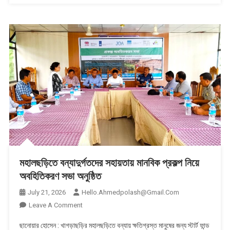
মহালছড়িতে বন্যাদুর্গতদের সহায়তায় মানবিক প্রকল্প নিয়ে
অবহিতিকরণ সভা অনুষ্ঠিত
July 21, 2026
Hello.ahmedpolash@gmail.com
On
Leave A Comment
মহালছড়িতে
ছানোয়ার হোসেন : খাগড়াছড়ির মহালছড়িতে বন্যায় ক্ষতিগ্রস্ত মানুষের জন্য স্টার্ট ফান্ড
বন্যাদুর্গতদের