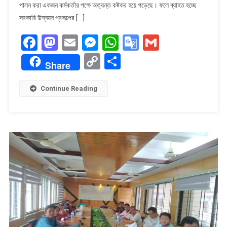
দায়িত্বে
পালন করা একজন কর্মকর্তার পক্ষে অত্যন্ত কষ্টকর হয়ে পড়েছে। ফলে ব্যাহত হচ্ছে
এসিল্যান্ড
সরকারি উন্নয়ন প্রকল্পের […]
স্থবিরতা,
Facebook
Mastodon
Email
Messenger
WhatsApp
Google
Gmail
চরম
ভোগান্তিতে
Translate
Copy
Share
নাগরিকরা।
Share
Link
Continue Reading