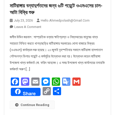
মাটিরাঙ্গায় বন্যাদুর্গতদের জন্য ৬টি পয়েন্টে ওএমএসের চাল-
আটা বিক্রি শুরু
July 23, 2026
Hello.ahmedpolash@gmail.com
On
Leave A Comment
মাটিরাঙ্গায়
জসীম উদ্দিন জয়নাল : সাম্প্রতিক বন্যায় ক্ষতিগ্রস্ত ও নিম্নআয়ের মানুষের খাদ্য
বন্যাদুর্গতদের
সহায়তা নিশ্চিত করতে খাগড়াছড়ির মাটিরাঙ্গায় সরকারের খোলা বাজারে বিক্রয়
জন্য
(ওএমএস) কার্যক্রম শুরু হয়েছে। ২৩ জুলাই বৃহস্পতিবার সকালে মাটিরাঙ্গা হাসপাতাল
৬টি
গেটসংলগ্ন ডিলার পয়েন্টে এ কর্মসূচির উদ্বোধন করা হয়। উদ্বোধন করেন মাটিরাঙ্গা
পয়েন্টে
ওএমএসের
উপজেলা খাদ্য কর্মকর্তা মো. ফরিদ আহমেদ। এ সময় উপজেলা খাদ্য কার্যালয়ের তদারকি
চাল-
কর্মকর্তা অরুণ […]
আটা
Facebook
Mastodon
Email
Messenger
WhatsApp
Google
Gmail
বিক্রি
শুরু
Translate
Copy
Share
Share
Link
Continue Reading