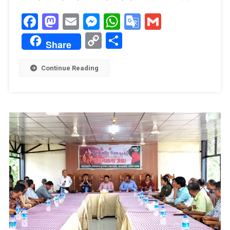
বিতরণ
Facebook
Mastodon
Email
Messenger
WhatsApp
Google
Gmail
Translate
Copy
Share
Share
Link
Continue Reading