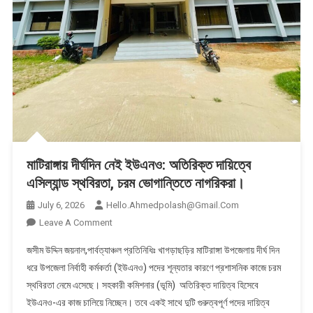
মাটিরাঙ্গায় দীর্ঘদিন নেই ইউএনও: অতিরিক্ত দায়িত্বে
এসিল্যান্ড স্থবিরতা, চরম ভোগান্তিতে নাগরিকরা।
July 6, 2026
Hello.ahmedpolash@gmail.com
On
Leave A Comment
মাটিরাঙ্গায়
জসীম উদ্দিন জয়নাল,পার্বত্যাঞ্চল প্রতিনিধিঃ খাগড়াছড়ির মাটিরাঙ্গা উপজেলায় দীর্ঘ দিন
দীর্ঘদিন
ধরে উপজেলা নির্বাহী কর্মকর্তা (ইউএনও) পদের শূন্যতার কারণে প্রশাসনিক কাজে চরম
নেই
স্থবিরতা নেমে এসেছে। সহকারী কমিশনার (ভূমি) অতিরিক্ত দায়িত্ব হিসেবে
ইউএনও:
ইউএনও-এর কাজ চালিয়ে নিচ্ছেন। তবে একই সাথে দুটি গুরুত্বপূর্ণ পদের দায়িত্ব
অতিরিক্ত