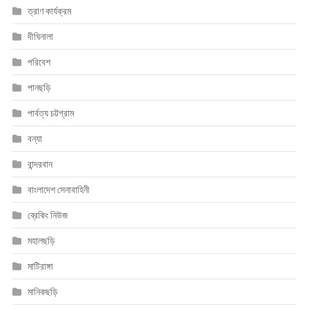
ত্রাণ কার্যক্রম
দীঘিনালা
পরিবেশ
পানছড়ি
পার্বত্য চট্টগ্রাম
বন্যা
বান্দরবান
বাংলাদেশ সেনাবাহিনী
ব্রেকিং নিউজ
মহালছড়ি
মাটিরাঙ্গা
মানিকছড়ি