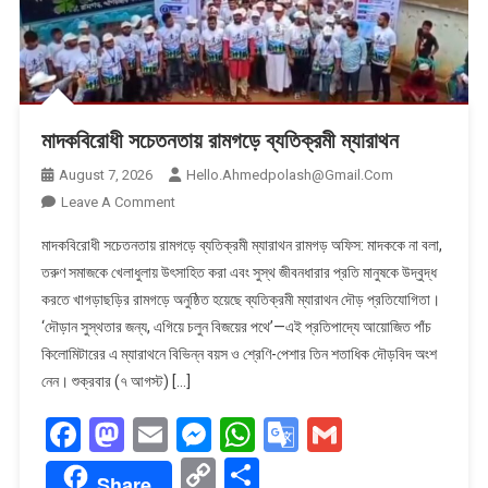
মাদকবিরোধী সচেতনতায় রামগড়ে ব্যতিক্রমী ম্যারাথন
August 7, 2026
Hello.ahmedpolash@gmail.com
On
Leave A Comment
মাদকবিরোধী
মাদকবিরোধী সচেতনতায় রামগড়ে ব্যতিক্রমী ম্যারাথন রামগড় অফিস: মাদককে না বলা,
সচেতনতায়
তরুণ সমাজকে খেলাধুলায় উৎসাহিত করা এবং সুস্থ জীবনধারার প্রতি মানুষকে উদ্বুদ্ধ
রামগড়ে
করতে খাগড়াছড়ির রামগড়ে অনুষ্ঠিত হয়েছে ব্যতিক্রমী ম্যারাথন দৌড় প্রতিযোগিতা।
ব্যতিক্রমী
‘দৌড়ান সুস্থতার জন্য, এগিয়ে চলুন বিজয়ের পথে’—এই প্রতিপাদ্যে আয়োজিত পাঁচ
ম্যারাথন
কিলোমিটারের এ ম্যারাথনে বিভিন্ন বয়স ও শ্রেণি-পেশার তিন শতাধিক দৌড়বিদ অংশ
নেন। শুক্রবার (৭ আগস্ট) […]
Facebook
Mastodon
Email
Messenger
WhatsApp
Google
Gmail
Translate
Copy
Share
Share