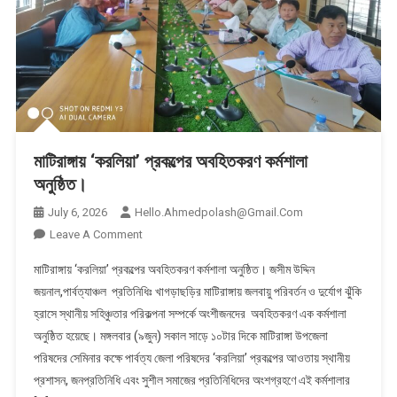
মাটিরাঙ্গায় ‘করলিয়া’ প্রকল্পের অবহিতকরণ কর্মশালা
অনুষ্ঠিত।
July 6, 2026
Hello.ahmedpolash@gmail.com
On
Leave A Comment
মাটিরাঙ্গায়
মাটিরাঙ্গায় ‘করলিয়া’ প্রকল্পের অবহিতকরণ কর্মশালা অনুষ্ঠিত। ​জসীম উদ্দিন
‘করলিয়া’
জয়নাল,পার্বত্যাঞ্চল প্রতিনিধিঃ খাগড়াছড়ির মাটিরাঙ্গায় জলবায়ু পরিবর্তন ও দুর্যোগ ঝুঁকি
প্রকল্পের
হ্রাসে স্থানীয় সহিঞ্চুতার পরিকল্পনা সম্পর্কে অংশীজনদের অবহিতকরণ এক কর্মশালা
অবহিতকরণ
অনুষ্ঠিত হয়েছে। মঙ্গলবার (৯জুন) সকাল সাড়ে ১০টার দিকে মাটিরাঙ্গা উপজেলা
কর্মশালা
অনুষ্ঠিত।
পরিষদের সেমিনার কক্ষে পার্বত্য জেলা পরিষদের ‘করলিয়া’ প্রকল্পের আওতায় স্থানীয়
প্রশাসন, জনপ্রতিনিধি এবং সুশীল সমাজের প্রতিনিধিদের অংশগ্রহণে এই কর্মশালার