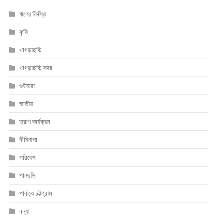
ঋণের কিস্তি
কৃষি
খাগড়াছড়ি
খাগড়াছড়ি সদর
গুইমারা
জাতীয়
ত্রাণ কার্যক্রম
দীঘিনালা
পরিবেশ
পানছড়ি
পার্বত্য চট্টগ্রাম
বন্যা