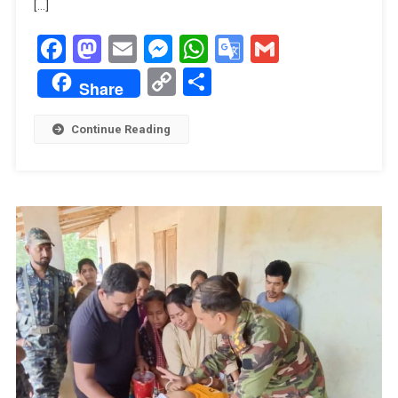
[…]
Facebook
Mastodon
Email
Messenger
WhatsApp
Google
Gmail
Translate
Copy
Share
Share
Link
Continue Reading