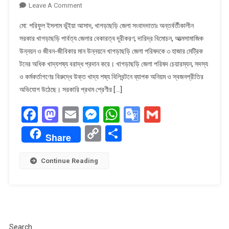
On
Leave A Comment
খাগড়াছড়ি
মো: শরিফুল ইসলাম ভূঁইয়া আসাদ, খাগড়াছড়ি জেলা সংবাদদাতাঃ অন্তর্বর্তীকালীন
জেলা
সরকার খাগড়াছড়ি পার্বত্য জেলার বেকারত্ব দূরীকরণ, দারিদ্র বিমোচন, আত্মসামাজিক
পরিষদে
উন্নয়ন ও জীবন-জীবিকার মান উন্নয়নে খাগড়াছড়ি জেলা পরিষদকে ৩ হাজার মেট্রিক
খাদ্যশস্য
টনের অধিক খাদ্যশষ্য বরাদ্ধ প্রদান করে। খাগড়াছড়ি জেলা পরিষদ চেয়ারম্যন, সদস্য
বরাদ্দে
ব্যাপক
ও কর্মকর্তাগণের বিরুদ্ধে উক্ত খাদ্য শষ্য বিলিবন্টনে ব্যাপক অনিয়ম ও স্বজনপ্রীতির
অনিয়মের
অভিযোগ উঠেছে। সরকারি প্রথম শ্রেণীর […]
অভিযোগ
Facebook
Mastodon
Email
Messenger
WhatsApp
Google
Gmail
Translate
Copy
Share
Share
Link
Continue Reading
Search