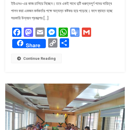
ইউএনও-এর কাজ চালিয়ে নিচ্ছেন। তবে একই সাথে দুটি গুরুত্বপূর্ণ পদের দায়িত্ব
অতিরিক্ত
দায়িত্বে
পালন করা একজন কর্মকর্তার পক্ষে অত্যন্ত কষ্টকর হয়ে পড়েছে। ফলে ব্যাহত হচ্ছে
এসিল্যান্ড
সরকারি উন্নয়ন প্রকল্পের […]
স্থবিরতা,
Facebook
Mastodon
Email
Messenger
WhatsApp
Google
Gmail
চরম
ভোগান্তিতে
Translate
Copy
Share
নাগরিকরা।
Share
Link
Continue Reading