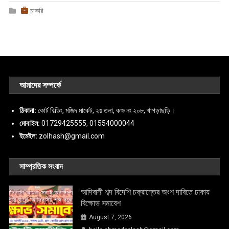
চাকরি
আমাদের সম্পর্কে
ঠিকানা:
কোর্ট বিল্ডিং, মজিদ মার্কেট, ২য় তলা, কক্ষ নং ২০৮, খাগড়াছড়ি।
মোবাইল:
01729425555, 01554000044
ইমেইল:
zolhash@gmail.com
সাম্প্রতিক সংবাদ
আদিবাসী শব্দ বিদেশি চক্রান্তের অংশ দাবিতে ঢাকায়
বিক্ষোভ সমাবেশ
August 7, 2026