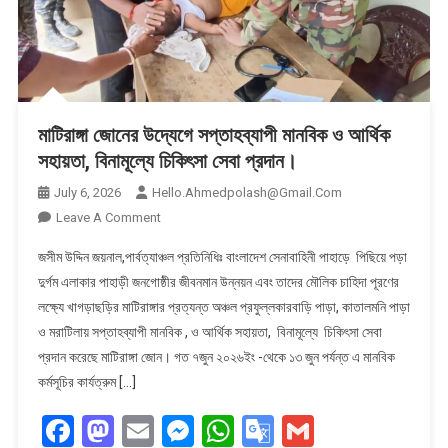
মাটিরাঙ্গা জোনের উদ্যেগে সপ্তাহব্যাপী মানবিক ও আর্থিক
সহায়তা, বিনামূল্যে চিকিৎসা সেবা প্রদান।
July 6, 2026
Hello.ahmedpolash@gmail.com
On
Leave A Comment
মাটিরাঙ্গা
জসীম উদ্দিন জয়নাল,পার্বত্যাঞ্চল প্রতিনিধিঃ বাংলাদেশ সেনাবাহিনী পাহাড়ে পিছিয়ে পড়া
জোনের
দুর্গম এলাকার পাহাড়ী জনগোষ্ঠীর জীবনমান উন্নয়ন এবং তাদের মৌলিক চাহিদা পূরণের
উদ্যেগে
লক্ষ্যে খাগড়াছড়ির মাটিরাঙ্গার প্রত্যন্ত অঞ্চল প্রফুল্লকারবাড়ি পাড়া, কাতালমনি পাড়া
সপ্তাহব্যাপী
ও মরাটিলায় সপ্তাহব্যাপী মানবিক , ও আর্থিক সহায়তা, বিনামূল্যে চিকিৎসা সেবা
মানবিক
ও
প্রদান করেছে মাটিরাঙ্গা জোন। গত ৭জুন ২০২৬ইং -থেকে ১৩ জুন পর্যন্ত এ মানবিক
আর্থিক
কর্মসূচির কার্যত্রুম […]
সহায়তা,
Facebook
Mastodon
Email
Messenger
WhatsApp
Google
Gmail
বিনামূল্যে
চিকিৎসা