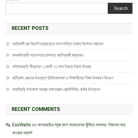
Search
RECENT POSTS
আদিবাসী শব্দ বিদেশি চক্রান্তের অংশ দাবিতে ঢাকায় বিক্ষোভ সমাবেশ
মাদকবিরোধী সচেতনতায় রামগড়ে ব্যতিক্রমী ম্যারাথন
নাইক্ষ্যংছড়ি সীমান্তে ২ কোটি ৭০ লাখ টাকার ইয়াবা উদ্ধার
মাটিরাঙ্গা জোনের উদ্যোগে চিকিৎসাসেবা ও শিক্ষার্থীদের শিক্ষা উপকরণ বিতরণ
বাঘাইছড়ি উপজেলা স্বাস্থ্য কমপ্লেক্সে ব্রেস্টফিডিং কর্নার উদ্বোধন
RECENT COMMENTS
ExoWatts
on
খাগড়াছড়ির সবুজ বাগে পাহাড়ধসের ঝুঁকিতে বসতঘর- নিরাপদে সরে
যাওয়ার পরামর্শ