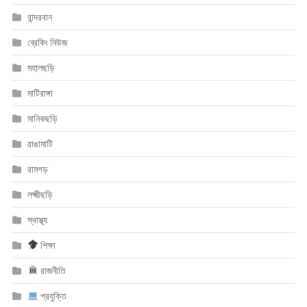
বান্দরবান
ব্রেকিং নিউজ
মহালছড়ি
মাটিরাঙ্গা
মানিকছড়ি
রাঙামাটি
রামগড়
লক্ষ্মীছড়ি
স্বাস্থ্য
শিক্ষা
রাজনীতি
প্রযুক্তি