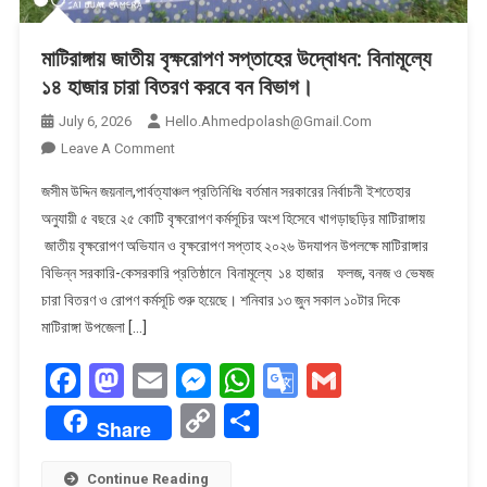
মাটিরাঙ্গায় জাতীয় বৃক্ষরোপণ সপ্তাহের উদ্বোধন: বিনামূল্যে
১৪ হাজার চারা বিতরণ করবে বন বিভাগ।
July 6, 2026
Hello.ahmedpolash@gmail.com
On
Leave A Comment
মাটিরাঙ্গায়
​জসীম উদ্দিন জয়নাল,পার্বত্যাঞ্চল প্রতিনিধিঃ বর্তমান সরকারের নির্বাচনী ইশতেহার
জাতীয়
অনুযায়ী ৫ বছরে ২৫ কোটি বৃক্ষরোপণ কর্মসূচির অংশ হিসেবে খাগড়াছড়ির মাটিরাঙ্গায়
বৃক্ষরোপণ
জাতীয় বৃক্ষরোপণ অভিযান ও বৃক্ষরোপণ সপ্তাহ ২০২৬ উদযাপন উপলক্ষে মাটিরাঙ্গার
সপ্তাহের
বিভিন্ন সরকারি-কেসরকারি প্রতিষ্ঠানে বিনামূল্যে ১৪ হাজার ফলজ, বনজ ও ভেষজ
উদ্বোধন:
বিনামূল্যে
চারা বিতরণ ও রোপণ কর্মসূচি শুরু হয়েছে। ​শনিবার ১৩ জুন সকাল ১০টার দিকে
১৪
মাটিরাঙ্গা উপজেলা […]
হাজার
Facebook
Mastodon
Email
Messenger
WhatsApp
Google
Gmail
চারা
বিতরণ
Translate
Copy
Share
করবে
Share
Link
বন
বিভাগ।
Continue Reading