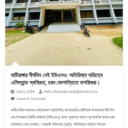
মাটিরাঙ্গায় দীর্ঘদিন নেই ইউএনও: অতিরিক্ত দায়িত্বে
এসিল্যান্ড স্থবিরতা, চরম ভোগান্তিতে নাগরিকরা।
July 6, 2026
Hello.ahmedpolash@gmail.com
On
Leave A Comment
মাটিরাঙ্গায়
জসীম উদ্দিন জয়নাল,পার্বত্যাঞ্চল প্রতিনিধিঃ খাগড়াছড়ির মাটিরাঙ্গা উপজেলায় দীর্ঘ দিন
দীর্ঘদিন
ধরে উপজেলা নির্বাহী কর্মকর্তা (ইউএনও) পদের শূন্যতার কারণে প্রশাসনিক কাজে চরম
নেই
স্থবিরতা নেমে এসেছে। সহকারী কমিশনার (ভূমি) অতিরিক্ত দায়িত্ব হিসেবে
ইউএনও: