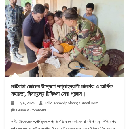
মাটিরাঙ্গা জোনের উদ্যেগে সপ্তাহব্যাপী মানবিক ও আর্থিক
সহায়তা, বিনামূল্যে চিকিৎসা সেবা প্রদান।
July 6, 2026
Hello.ahmedpolash@gmail.com
On
Leave A Comment
মাটিরাঙ্গা
জসীম উদ্দিন জয়নাল,পার্বত্যাঞ্চল প্রতিনিধিঃ বাংলাদেশ সেনাবাহিনী পাহাড়ে পিছিয়ে পড়া
জোনের
দুর্গম এলাকার পাহাড়ী জনগোষ্ঠীর জীবনমান উন্নয়ন এবং তাদের মৌলিক চাহিদা পূরণের