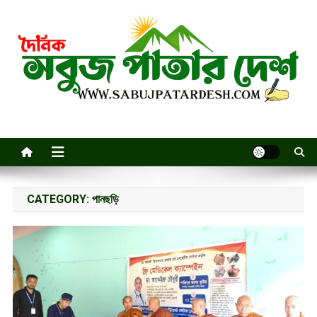
Skip
to
content
CATEGORY:
পানছড়ি