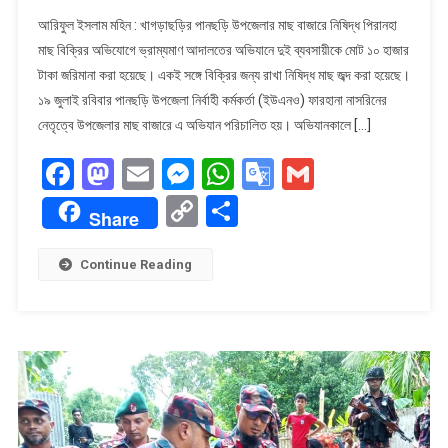
পানছড়িতে
আরিফুল ইসলাম মহিন : খাগড়াছড়ির পানছড়ি উপজেলার মাছ বাজারে নিষিদ্ধ পিরানহা
নিষিদ্ধ
মাছ বিক্রির অভিযোগে ভ্রাম্যমাণ আদালতের অভিযানে দুই ব্যবসায়ীকে মোট ১০ হাজার
পিরানহা
টাকা জরিমানা করা হয়েছে। একই সঙ্গে বিক্রির জন্য রাখা নিষিদ্ধ মাছ জব্দ করা হয়েছে।
মাছ
১৯ জুলাই রবিবার পানছড়ি উপজেলা নির্বাহী কর্মকর্তা (ইউএনও) ফারহানা নাসরিনের
বিক্রির
দায়ে
নেতৃত্বে উপজেলার মাছ বাজারে এ অভিযান পরিচালিত হয়। অভিযানকালে […]
দুই
Facebook
Mastodon
Email
Messenger
WhatsApp
Google
Gmail
ব্যবসায়ীকে
জরিমানা
Translate
Copy
Share
Share
Link
Continue Reading