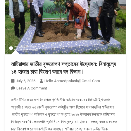
মাটিরাঙ্গায় জাতীয় বৃক্ষরোপণ সপ্তাহের উদ্বোধন: বিনামূল্যে
১৪ হাজার চারা বিতরণ করবে বন বিভাগ।
July 6, 2026
Hello.ahmedpolash@gmail.com
On
Leave A Comment
মাটিরাঙ্গায়
​জসীম উদ্দিন জয়নাল,পার্বত্যাঞ্চল প্রতিনিধিঃ বর্তমান সরকারের নির্বাচনী ইশতেহার
জাতীয়
অনুযায়ী ৫ বছরে ২৫ কোটি বৃক্ষরোপণ কর্মসূচির অংশ হিসেবে খাগড়াছড়ির মাটিরাঙ্গায়
বৃক্ষরোপণ
জাতীয় বৃক্ষরোপণ অভিযান ও বৃক্ষরোপণ সপ্তাহ ২০২৬ উদযাপন উপলক্ষে মাটিরাঙ্গার
সপ্তাহের
বিভিন্ন সরকারি-কেসরকারি প্রতিষ্ঠানে বিনামূল্যে ১৪ হাজার ফলজ, বনজ ও ভেষজ
উদ্বোধন:
বিনামূল্যে
চারা বিতরণ ও রোপণ কর্মসূচি শুরু হয়েছে। ​শনিবার ১৩ জুন সকাল ১০টার দিকে