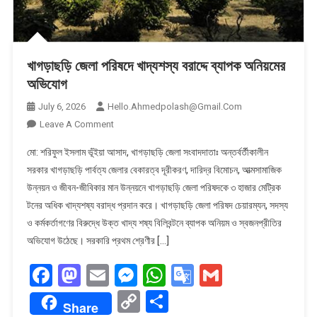
খাগড়াছড়ি জেলা পরিষদে খাদ্যশস্য বরাদ্দে ব্যাপক অনিয়মের
অভিযোগ
July 6, 2026
Hello.ahmedpolash@gmail.com
On
Leave A Comment
খাগড়াছড়ি
মো: শরিফুল ইসলাম ভূঁইয়া আসাদ, খাগড়াছড়ি জেলা সংবাদদাতাঃ অন্তর্বর্তীকালীন
জেলা
সরকার খাগড়াছড়ি পার্বত্য জেলার বেকারত্ব দূরীকরণ, দারিদ্র বিমোচন, আত্মসামাজিক
পরিষদে
উন্নয়ন ও জীবন-জীবিকার মান উন্নয়নে খাগড়াছড়ি জেলা পরিষদকে ৩ হাজার মেট্রিক
খাদ্যশস্য
টনের অধিক খাদ্যশষ্য বরাদ্ধ প্রদান করে। খাগড়াছড়ি জেলা পরিষদ চেয়ারম্যন, সদস্য
বরাদ্দে
ব্যাপক
ও কর্মকর্তাগণের বিরুদ্ধে উক্ত খাদ্য শষ্য বিলিবন্টনে ব্যাপক অনিয়ম ও স্বজনপ্রীতির
অনিয়মের
অভিযোগ উঠেছে। সরকারি প্রথম শ্রেণীর […]
অভিযোগ
Facebook
Mastodon
Email
Messenger
WhatsApp
Google
Gmail
Translate
Copy
Share
Share