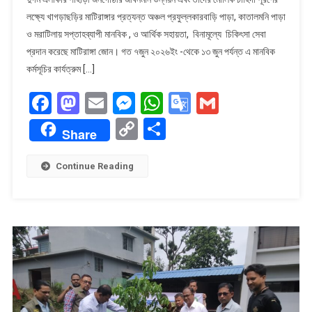
উদ্যেগে
লক্ষ্যে খাগড়াছড়ির মাটিরাঙ্গার প্রত্যন্ত অঞ্চল প্রফুল্লকারবাড়ি পাড়া, কাতালমনি পাড়া
সপ্তাহব্যাপী
ও মরাটিলায় সপ্তাহব্যাপী মানবিক , ও আর্থিক সহায়তা, বিনামূল্যে চিকিৎসা সেবা
মানবিক
ও
প্রদান করেছে মাটিরাঙ্গা জোন। গত ৭জুন ২০২৬ইং -থেকে ১৩ জুন পর্যন্ত এ মানবিক
আর্থিক
কর্মসূচির কার্যত্রুম […]
সহায়তা,
Facebook
Mastodon
Email
Messenger
WhatsApp
Google
Gmail
বিনামূল্যে
চিকিৎসা
Translate
Copy
Share
সেবা
Share
Link
প্রদান।
Continue Reading