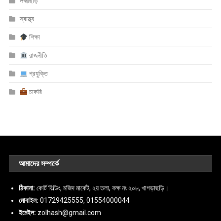
লক্ষ্মীছড়ি
স্বাস্থ্য
শিক্ষা
রাজনীতি
প্রযুক্তি
চাকরি
আমাদের সম্পর্কে
ঠিকানা:
কোর্ট বিল্ডিং, মজিদ মার্কেট, ২য় তলা, কক্ষ নং ২০৮, খাগড়াছড়ি।
মোবাইল:
01729425555, 01554000044
ইমেইল:
zolhash@gmail.com