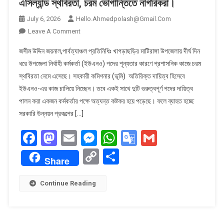
এসিল্যান্ড স্থবিরতা, চরম ভোগান্তিতে নাগরিকরা।
July 6, 2026
Hello.ahmedpolash@gmail.com
On
Leave A Comment
মাটিরাঙ্গায়
জসীম উদ্দিন জয়নাল,পার্বত্যাঞ্চল প্রতিনিধিঃ খাগড়াছড়ির মাটিরাঙ্গা উপজেলায় দীর্ঘ দিন
দীর্ঘদিন
ধরে উপজেলা নির্বাহী কর্মকর্তা (ইউএনও) পদের শূন্যতার কারণে প্রশাসনিক কাজে চরম
নেই
স্থবিরতা নেমে এসেছে। সহকারী কমিশনার (ভূমি) অতিরিক্ত দায়িত্ব হিসেবে
ইউএনও:
ইউএনও-এর কাজ চালিয়ে নিচ্ছেন। তবে একই সাথে দুটি গুরুত্বপূর্ণ পদের দায়িত্ব
অতিরিক্ত
দায়িত্বে
পালন করা একজন কর্মকর্তার পক্ষে অত্যন্ত কষ্টকর হয়ে পড়েছে। ফলে ব্যাহত হচ্ছে
এসিল্যান্ড
সরকারি উন্নয়ন প্রকল্পের […]
স্থবিরতা,
Facebook
Mastodon
Email
Messenger
WhatsApp
Google
Gmail
চরম
ভোগান্তিতে
Translate
Copy
Share
নাগরিকরা।
Share
Link
Continue Reading