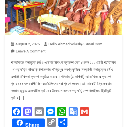
August 2, 2026
Hello.ahmedpolash@gmail.com
On
Leave A Comment
পানছড়িতে বিনামূল্যে চর্ম ও এলার্জি চিকিৎসা ক্যাম্পে সেবা পেলেন ১০০ রোগী প্রতিনিধি
: খাগড়াছড়ির পানছড়ি উপজেলার শান্তিপুর অরণ্য কুটিরে দিনব্যাপী বিনামূল্যের চর্ম ও
এলার্জি চিকিৎসা ক্যাম্প অনুষ্ঠিত হয়েছে। শনিবার (১ আগস্ট) আয়োজিত এ ক্যাম্পে
প্রায় ১০০ জন রোগী বিশেষজ্ঞ চিকিৎসাসেবা গ্রহণ করেন। ডা. আকেই’ স্কিনকেয়ার
লেজার অ্যান্ড এসথেটিক সেন্টারের উদ্যোগে এবং খাগড়াছড়ি স্পেশালাইজড ট্রিটমেন্ট
সেন্টার […]
Facebook
Mastodon
Email
Messenger
WhatsApp
Google
Gmail
Translate
Copy
Share
Share