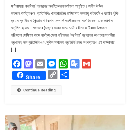
মাটিরাঙ্গায়
মাটিরাঙ্গায় ‘করলিয়া’ প্রকল্পের অবহিতকরণ কর্মশালা অনুষ্ঠিত। ​জসীম উদ্দিন
‘করলিয়া’
জয়নাল,পার্বত্যাঞ্চল প্রতিনিধিঃ খাগড়াছড়ির মাটিরাঙ্গায় জলবায়ু পরিবর্তন ও দুর্যোগ ঝুঁকি
প্রকল্পের
হ্রাসে স্থানীয় সহিঞ্চুতার পরিকল্পনা সম্পর্কে অংশীজনদের অবহিতকরণ এক কর্মশালা
অবহিতকরণ
অনুষ্ঠিত হয়েছে। মঙ্গলবার (৯জুন) সকাল সাড়ে ১০টার দিকে মাটিরাঙ্গা উপজেলা
কর্মশালা
অনুষ্ঠিত।
পরিষদের সেমিনার কক্ষে পার্বত্য জেলা পরিষদের ‘করলিয়া’ প্রকল্পের আওতায় স্থানীয়
প্রশাসন, জনপ্রতিনিধি এবং সুশীল সমাজের প্রতিনিধিদের অংশগ্রহণে এই কর্মশালার
[…]
Facebook
Mastodon
Email
Messenger
WhatsApp
Google
Gmail
Translate
Copy
Share
Share
Link
Continue Reading