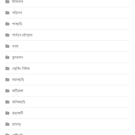
দীঘিনালা
পরিবেশ
পানছড়ি
পার্বত্য চট্টগ্রাম
বন্যা
বান্দরবান
ব্রেকিং নিউজ
মহালছড়ি
মাটিরাঙ্গা
মানিকছড়ি
রাঙামাটি
রামগড়