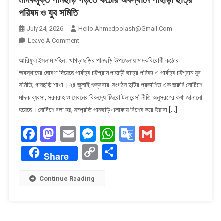
মাদকমুক্ত পানছড়ি গড়তে কঠোর অবস্থানে পাহাড়ী ছাত্র
পরিষদ ও যুব সমিতি
July 24, 2026
Hello.ahmedpolash@gmail.com
On
Leave A Comment
মাদকমুক্ত
আরিফুল ইসলাম মহিন : খাগড়াছড়ির পানছড়ি উপজেলায় মাদকবিরোধী কঠোর
পানছড়ি
অবস্থানের ঘোষণা দিয়েছে পার্বত্য চট্টগ্রাম পাহাড়ী ছাত্র পরিষদ ও পার্বত্য চট্টগ্রাম যুব
গড়তে
সমিতি, পানছড়ি শাখা। ২৪ জুলাই শুক্রবার সংগঠন দুটির প্রকাশিত এক জরুরি নোটিশে
কঠোর
মাদক ব্যবসা, সরবরাহ ও সেবনের বিরুদ্ধে ‘জিরো টলারেন্স’ নীতি অনুসরণের কথা জানানো
অবস্থানে
পাহাড়ী
হয়েছে। নোটিশে বলা হয়, সম্প্রতি পানছড়ি এলাকায় বিশেষ করে ইয়াবা […]
ছাত্র
Facebook
Mastodon
Email
Messenger
WhatsApp
Google
Gmail
পরিষদ
ও
Translate
Copy
Share
Share
যুব
Link
সমিতি
Continue Reading