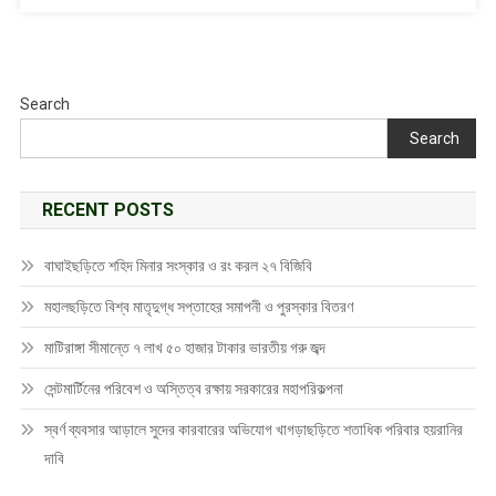
Search
Search
RECENT POSTS
বাঘাইছড়িতে শহিদ মিনার সংস্কার ও রং করল ২৭ বিজিবি
মহালছড়িতে বিশ্ব মাতৃদুগ্ধ সপ্তাহের সমাপনী ও পুরস্কার বিতরণ
মাটিরাঙ্গা সীমান্তে ৭ লাখ ৫০ হাজার টাকার ভারতীয় গরু জব্দ
সেন্টমার্টিনের পরিবেশ ও অস্তিত্ব রক্ষায় সরকারের মহাপরিকল্পনা
স্বর্ণ ব্যবসার আড়ালে সুদের কারবারের অভিযোগ খাগড়াছড়িতে শতাধিক পরিবার হয়রানির
দাবি