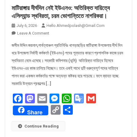
মাটিরাঙ্গায় দীর্ঘদিন নেই ইউএনও: অতিরিক্ত দায়িত্বে
এসিল্যান্ড স্থবিরতা, চরম ভোগান্তিতে নাগরিকরা।
July 6, 2026
Hello.ahmedpolash@gmail.com
On
Leave A Comment
মাটিরাঙ্গায়
জসীম উদ্দিন জয়নাল,পার্বত্যাঞ্চল প্রতিনিধিঃ খাগড়াছড়ির মাটিরাঙ্গা উপজেলায় দীর্ঘ দিন
দীর্ঘদিন
ধরে উপজেলা নির্বাহী কর্মকর্তা (ইউএনও) পদের শূন্যতার কারণে প্রশাসনিক কাজে চরম
নেই
স্থবিরতা নেমে এসেছে। সহকারী কমিশনার (ভূমি) অতিরিক্ত দায়িত্ব হিসেবে
ইউএনও:
ইউএনও-এর কাজ চালিয়ে নিচ্ছেন। তবে একই সাথে দুটি গুরুত্বপূর্ণ পদের দায়িত্ব
অতিরিক্ত
দায়িত্বে
পালন করা একজন কর্মকর্তার পক্ষে অত্যন্ত কষ্টকর হয়ে পড়েছে। ফলে ব্যাহত হচ্ছে
এসিল্যান্ড
সরকারি উন্নয়ন প্রকল্পের […]
স্থবিরতা,
Facebook
Mastodon
Email
Messenger
WhatsApp
Google
Gmail
চরম
ভোগান্তিতে
Translate
Copy
Share
নাগরিকরা।
Share
Link
Continue Reading