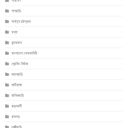
পরিবেশ
পানছড়ি
পার্বত্য চট্টগ্রাম
বন্যা
বান্দরবান
বাংলাদেশ সেনাবাহিনী
ব্রেকিং নিউজ
মহালছড়ি
মাটিরাঙ্গা
মানিকছড়ি
রাঙামাটি
রামগড়
লক্ষ্মীছড়ি