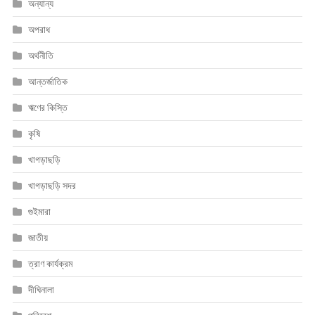
অন্যান্য
অপরাধ
অর্থনীতি
আন্তর্জাতিক
ঋণের কিস্তি
কৃষি
খাগড়াছড়ি
খাগড়াছড়ি সদর
গুইমারা
জাতীয়
ত্রাণ কার্যক্রম
দীঘিনালা