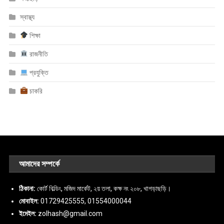
স্বাস্থ্য
শিক্ষা
রাজনীতি
প্রযুক্তি
চাকরি
আমাদের সম্পর্কে
ঠিকানা:
কোর্ট বিল্ডিং, মজিদ মার্কেট, ২য় তলা, কক্ষ নং ২০৮, খাগড়াছড়ি।
মোবাইল:
01729425555, 01554000044
ইমেইল:
zolhash@gmail.com