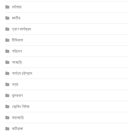
গুইমারা
জাতীয়
ত্রাণ কার্যক্রম
দীঘিনালা
পরিবেশ
পানছড়ি
পার্বত্য চট্টগ্রাম
বন্যা
বান্দরবান
ব্রেকিং নিউজ
মহালছড়ি
মাটিরাঙ্গা