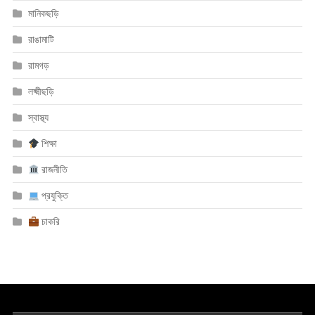
মানিকছড়ি
রাঙামাটি
রামগড়
লক্ষ্মীছড়ি
স্বাস্থ্য
শিক্ষা
রাজনীতি
প্রযুক্তি
চাকরি