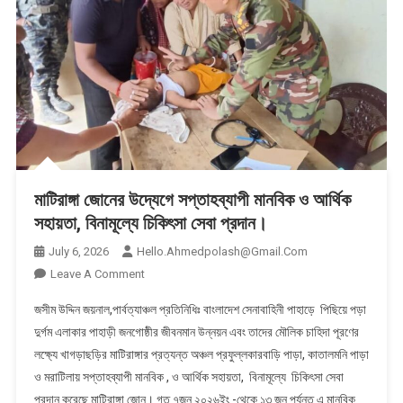
মাটিরাঙ্গা জোনের উদ্যেগে সপ্তাহব্যাপী মানবিক ও আর্থিক
সহায়তা, বিনামূল্যে চিকিৎসা সেবা প্রদান।
July 6, 2026
Hello.ahmedpolash@gmail.com
On
Leave A Comment
মাটিরাঙ্গা
জসীম উদ্দিন জয়নাল,পার্বত্যাঞ্চল প্রতিনিধিঃ বাংলাদেশ সেনাবাহিনী পাহাড়ে পিছিয়ে পড়া
জোনের
দুর্গম এলাকার পাহাড়ী জনগোষ্ঠীর জীবনমান উন্নয়ন এবং তাদের মৌলিক চাহিদা পূরণের
উদ্যেগে
লক্ষ্যে খাগড়াছড়ির মাটিরাঙ্গার প্রত্যন্ত অঞ্চল প্রফুল্লকারবাড়ি পাড়া, কাতালমনি পাড়া
সপ্তাহব্যাপী
ও মরাটিলায় সপ্তাহব্যাপী মানবিক , ও আর্থিক সহায়তা, বিনামূল্যে চিকিৎসা সেবা
মানবিক
ও
প্রদান করেছে মাটিরাঙ্গা জোন। গত ৭জুন ২০২৬ইং -থেকে ১৩ জুন পর্যন্ত এ মানবিক