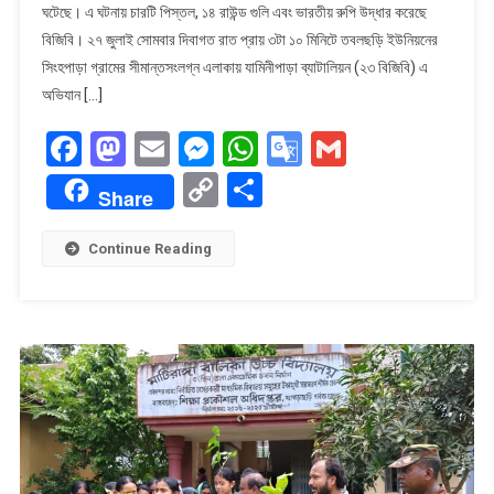
ঘটেছে। এ ঘটনায় চারটি পিস্তল, ১৪ রাউন্ড গুলি এবং ভারতীয় রুপি উদ্ধার করেছে
সঙ্গে
বিজিবি। ২৭ জুলাই সোমবার দিবাগত রাত প্রায় ৩টা ১০ মিনিটে তবলছড়ি ইউনিয়নের
গোলাগুলি
অস্ত্র
সিংহপাড়া গ্রামের সীমান্তসংলগ্ন এলাকায় যামিনীপাড়া ব্যাটালিয়ন (২৩ বিজিবি) এ
গুলি
অভিযান […]
ও
Facebook
Mastodon
Email
Messenger
WhatsApp
Google
Gmail
ভারতীয়
রুপি
Translate
Copy
Share
উদ্ধার
Share
Link
Continue Reading