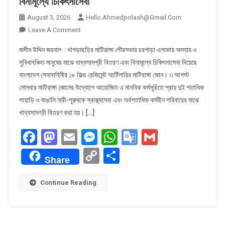
বিনামূল্যে চিকিৎসাসেবা
August 3, 2026
Hello.ahmedpolash@gmail.com
On
Leave A Comment
মাটিরাঙ্গায়
জসীম উদ্দিন জয়নাল : খাগড়াছড়ির মাটিরাঙ্গা পৌরসভার চরপাড়া এলাকায় অসহায় ও
সেনাবাহিনীর
সুবিধাবঞ্চিত মানুষের মাঝে খাদ্যসামগ্রী বিতরণ এবং বিনামূল্যে চিকিৎসাসেবা দিয়েছে
উদ্যোগে
বাংলাদেশ সেনাবাহিনীর ১৮ ফিল্ড রেজিমেন্ট আর্টিলারির মাটিরাঙ্গা জোন। ৩ আগস্ট
খাদ্যসামগ্রী
সোমবার মাটিরাঙ্গা জোনের উদ্যোগে আয়োজিত এ মানবিক কর্মসূচিতে প্রায় দুই শতাধিক
বিতরণ
ও
পাহাড়ি ও বাঙালি নারী-পুরুষকে স্বাস্থ্যসেবা এবং অর্ধশতাধিক কর্মহীন পরিবারের মাঝে
বিনামূল্যে
খাদ্যসামগ্রী বিতরণ করা হয়। […]
চিকিৎসাসেবা
Facebook
Mastodon
Email
Messenger
WhatsApp
Google
Gmail
Translate
Copy
Share
Share
Link
Continue Reading