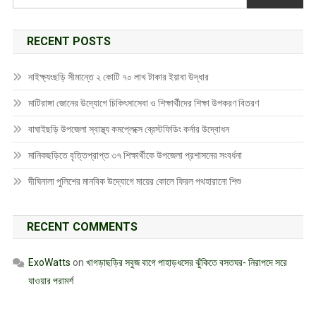
RECENT POSTS
নাইক্ষ্যংছড়ি সীমান্তে ২ কোটি ৭০ লাখ টাকার ইয়াবা উদ্ধার
মাটিরাঙ্গা জোনের উদ্যোগে চিকিৎসাসেবা ও শিক্ষার্থীদের শিক্ষা উপকরণ বিতরণ
বাঘাইছড়ি উপজেলা স্বাস্থ্য কমপ্লেক্সে ব্রেস্টফিডিং কর্নার উদ্বোধন
মানিকছড়িতে বৃত্তিপ্রাপ্ত ৩৭ শিক্ষার্থীকে উপজেলা প্রশাসনের সংবর্ধনা
দীঘিনালা পুলিশের মানবিক উদ্যোগে মায়ের কোলে ফিরল পথহারানো শিশু
RECENT COMMENTS
ExoWatts
on
খাগড়াছড়ির সবুজ বাগে পাহাড়ধসের ঝুঁকিতে বসতঘর- নিরাপদে সরে
যাওয়ার পরামর্শ