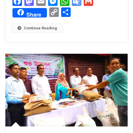
Facebook
Mastodon
Email
Messenger
WhatsApp
Google
Gmail
Translate
Copy
Share
Share
Link
Continue Reading