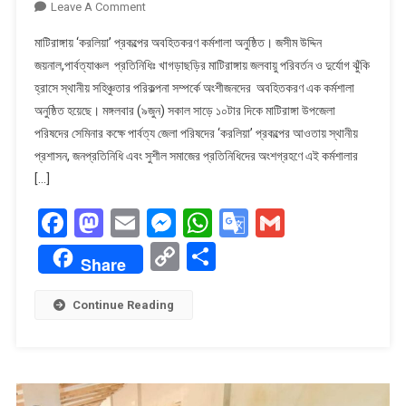
On
Leave A Comment
মাটিরাঙ্গায়
মাটিরাঙ্গায় ‘করলিয়া’ প্রকল্পের অবহিতকরণ কর্মশালা অনুষ্ঠিত। ​জসীম উদ্দিন
‘করলিয়া’
জয়নাল,পার্বত্যাঞ্চল প্রতিনিধিঃ খাগড়াছড়ির মাটিরাঙ্গায় জলবায়ু পরিবর্তন ও দুর্যোগ ঝুঁকি
প্রকল্পের
হ্রাসে স্থানীয় সহিঞ্চুতার পরিকল্পনা সম্পর্কে অংশীজনদের অবহিতকরণ এক কর্মশালা
অবহিতকরণ
অনুষ্ঠিত হয়েছে। মঙ্গলবার (৯জুন) সকাল সাড়ে ১০টার দিকে মাটিরাঙ্গা উপজেলা
কর্মশালা
অনুষ্ঠিত।
পরিষদের সেমিনার কক্ষে পার্বত্য জেলা পরিষদের ‘করলিয়া’ প্রকল্পের আওতায় স্থানীয়
প্রশাসন, জনপ্রতিনিধি এবং সুশীল সমাজের প্রতিনিধিদের অংশগ্রহণে এই কর্মশালার
[…]
Facebook
Mastodon
Email
Messenger
WhatsApp
Google
Gmail
Translate
Copy
Share
Share
Link
Continue Reading