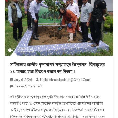
মাটিরাঙ্গায় জাতীয় বৃক্ষরোপণ সপ্তাহের উদ্বোধন: বিনামূল্যে
১৪ হাজার চারা বিতরণ করবে বন বিভাগ।
July 6, 2026
Hello.ahmedpolash@gmail.com
On
Leave A Comment
মাটিরাঙ্গায়
​জসীম উদ্দিন জয়নাল,পার্বত্যাঞ্চল প্রতিনিধিঃ বর্তমান সরকারের নির্বাচনী ইশতেহার
জাতীয়
অনুযায়ী ৫ বছরে ২৫ কোটি বৃক্ষরোপণ কর্মসূচির অংশ হিসেবে খাগড়াছড়ির মাটিরাঙ্গায়
বৃক্ষরোপণ
জাতীয় বৃক্ষরোপণ অভিযান ও বৃক্ষরোপণ সপ্তাহ ২০২৬ উদযাপন উপলক্ষে মাটিরাঙ্গার
সপ্তাহের
বিভিন্ন সরকারি-কেসরকারি প্রতিষ্ঠানে বিনামূল্যে ১৪ হাজার ফলজ, বনজ ও ভেষজ
উদ্বোধন: