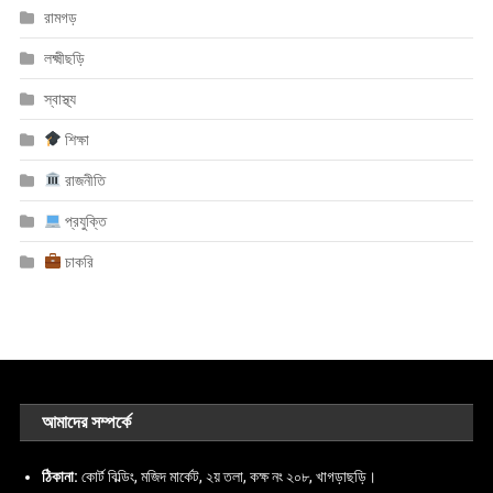
রামগড়
লক্ষ্মীছড়ি
স্বাস্থ্য
শিক্ষা
রাজনীতি
প্রযুক্তি
চাকরি
আমাদের সম্পর্কে
ঠিকানা:
কোর্ট বিল্ডিং, মজিদ মার্কেট, ২য় তলা, কক্ষ নং ২০৮, খাগড়াছড়ি।