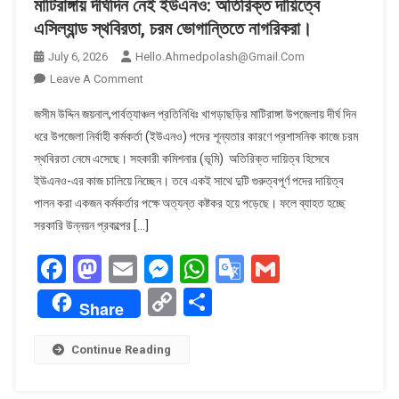
মাটিরাঙ্গায় দীর্ঘদিন নেই ইউএনও: অতিরিক্ত দায়িত্বে
এসিল্যান্ড স্থবিরতা, চরম ভোগান্তিতে নাগরিকরা।
July 6, 2026
Hello.ahmedpolash@gmail.com
On
Leave A Comment
মাটিরাঙ্গায়
জসীম উদ্দিন জয়নাল,পার্বত্যাঞ্চল প্রতিনিধিঃ খাগড়াছড়ির মাটিরাঙ্গা উপজেলায় দীর্ঘ দিন
দীর্ঘদিন
ধরে উপজেলা নির্বাহী কর্মকর্তা (ইউএনও) পদের শূন্যতার কারণে প্রশাসনিক কাজে চরম
নেই
স্থবিরতা নেমে এসেছে। সহকারী কমিশনার (ভূমি) অতিরিক্ত দায়িত্ব হিসেবে
ইউএনও:
ইউএনও-এর কাজ চালিয়ে নিচ্ছেন। তবে একই সাথে দুটি গুরুত্বপূর্ণ পদের দায়িত্ব
অতিরিক্ত
দায়িত্বে
পালন করা একজন কর্মকর্তার পক্ষে অত্যন্ত কষ্টকর হয়ে পড়েছে। ফলে ব্যাহত হচ্ছে
এসিল্যান্ড
সরকারি উন্নয়ন প্রকল্পের […]
স্থবিরতা,
Facebook
Mastodon
Email
Messenger
WhatsApp
Google
Gmail
চরম
ভোগান্তিতে
Translate
Copy
Share
নাগরিকরা।
Share
Link
Continue Reading