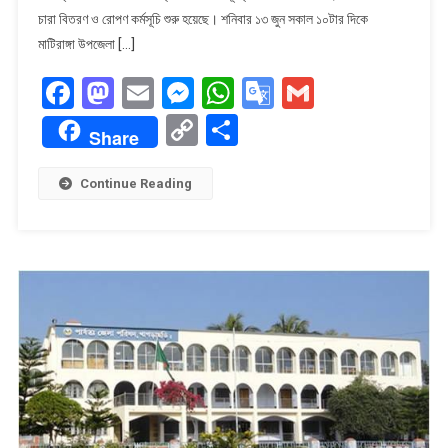
বিনামূল্যে
চারা বিতরণ ও রোপণ কর্মসূচি শুরু হয়েছে। ​শনিবার ১৩ জুন সকাল ১০টার দিকে
১৪
মাটিরাঙ্গা উপজেলা […]
হাজার
Facebook
Mastodon
Email
Messenger
WhatsApp
Google
Gmail
চারা
বিতরণ
Translate
Copy
Share
করবে
Share
Link
বন
বিভাগ।
Continue Reading