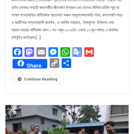
জোনের
দুর্গম এলাকার পাহাড়ী জনগোষ্ঠীর জীবনমান উন্নয়ন এবং তাদের মৌলিক চাহিদা পূরণের
উদ্যেগে
লক্ষ্যে খাগড়াছড়ির মাটিরাঙ্গার প্রত্যন্ত অঞ্চল প্রফুল্লকারবাড়ি পাড়া, কাতালমনি পাড়া
সপ্তাহব্যাপী
ও মরাটিলায় সপ্তাহব্যাপী মানবিক , ও আর্থিক সহায়তা, বিনামূল্যে চিকিৎসা সেবা
মানবিক
ও
প্রদান করেছে মাটিরাঙ্গা জোন। গত ৭জুন ২০২৬ইং -থেকে ১৩ জুন পর্যন্ত এ মানবিক
আর্থিক
কর্মসূচির কার্যত্রুম […]
সহায়তা,
Facebook
Mastodon
Email
Messenger
WhatsApp
Google
Gmail
বিনামূল্যে
চিকিৎসা
Translate
Copy
Share
সেবা
Share
Link
প্রদান।
Continue Reading