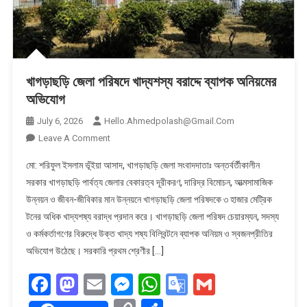
খাগড়াছড়ি জেলা পরিষদে খাদ্যশস্য বরাদ্দে ব্যাপক অনিয়মের
অভিযোগ
July 6, 2026
Hello.ahmedpolash@gmail.com
On
Leave A Comment
খাগড়াছড়ি
মো: শরিফুল ইসলাম ভূঁইয়া আসাদ, খাগড়াছড়ি জেলা সংবাদদাতাঃ অন্তর্বর্তীকালীন
জেলা
সরকার খাগড়াছড়ি পার্বত্য জেলার বেকারত্ব দূরীকরণ, দারিদ্র বিমোচন, আত্মসামাজিক
পরিষদে
উন্নয়ন ও জীবন-জীবিকার মান উন্নয়নে খাগড়াছড়ি জেলা পরিষদকে ৩ হাজার মেট্রিক
খাদ্যশস্য
টনের অধিক খাদ্যশষ্য বরাদ্ধ প্রদান করে। খাগড়াছড়ি জেলা পরিষদ চেয়ারম্যন, সদস্য
বরাদ্দে
ব্যাপক
ও কর্মকর্তাগণের বিরুদ্ধে উক্ত খাদ্য শষ্য বিলিবন্টনে ব্যাপক অনিয়ম ও স্বজনপ্রীতির
অনিয়মের
অভিযোগ উঠেছে। সরকারি প্রথম শ্রেণীর […]
অভিযোগ
Facebook
Mastodon
Email
Messenger
WhatsApp
Google
Gmail
Translate