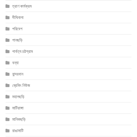
ত্রাণ কার্যক্রম
দীঘিনালা
পরিবেশ
পানছড়ি
পার্বত্য চট্টগ্রাম
বন্যা
বান্দরবান
ব্রেকিং নিউজ
মহালছড়ি
মাটিরাঙ্গা
মানিকছড়ি
রাঙামাটি